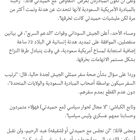
ونفى أن تكون المبادرتان بغرض "التفاوض" مع حميدتي قائلا: "رحبنا
بالمبادرة الأمريكية السعودية لأنها تتحدث عن هدنة وتمت أكثر من
مرة لكن مليشيات حميدتي كانت تخرقها".
ومساء الأحد، أعلن الجيش السوداني وقوات "الدعم السريع"، في بيانين
منفصلين، الموافقة على تمديد هدنة إنسانية في البلاد 72 ساعة
إضافية استجابة لمساع أمريكية سعودية، في وقت يتبادل طرفا النزاع
بشكل مستمر الاتهامات بخرقها.
وردا على سؤال بشأن صحة سفر ممثلي الجيش لجدة حاليا، قال: "ترتيب
السفر سيكون بواسطة أصحاب المبادرة السعودية والولايات المتحدة"،
دون عدم القطع بعدم سفرهم.
وتابع الكباشي: "لا مجال لحوار سياسي (مع حميدتي) فهؤلاء متمردون
وحسابنا معهم عسكري وليس سياسيا".
ومضى قائلا: "لن نجلس مع حميدتي أو (شقيقه) عبد الرحيم، ولن نقبل