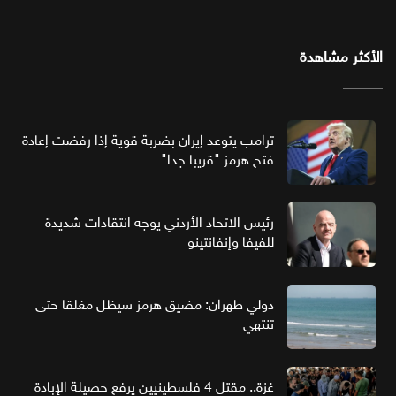
الأكثر مشاهدة
ترامب يتوعد إيران بضربة قوية إذا رفضت إعادة
فتح هرمز "قريبا جدا"
رئيس الاتحاد الأردني يوجه انتقادات شديدة
للفيفا وإنفانتينو
دولي طهران: مضيق هرمز سيظل مغلقا حتى
تنتهي
غزة.. مقتل 4 فلسطينيين يرفع حصيلة الإبادة