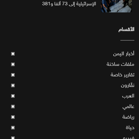
الإسرائيلية إلى 73 ألفا و381
الأقسام
أخبار اليمن
▣
ملفات ساخنة
▣
تقارير خاصة
▣
نقّارون
▣
العرب
▣
عالمي
▣
رياضة
▣
حياة
▣
فيديو
▣