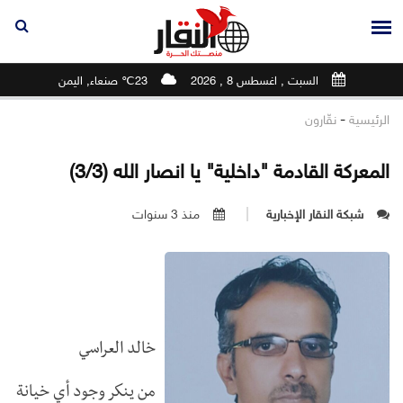
السبت , اغسطس 8 , 2026
23℃ صنعاء, اليمن
-
الرئيسية
نقّارون
المعركة القادمة "داخلية" يا انصار الله (3/3)
شبكة النقار الإخبارية
منذ 3 سنوات
خالد العراسي
من ينكر وجود أي خيانة