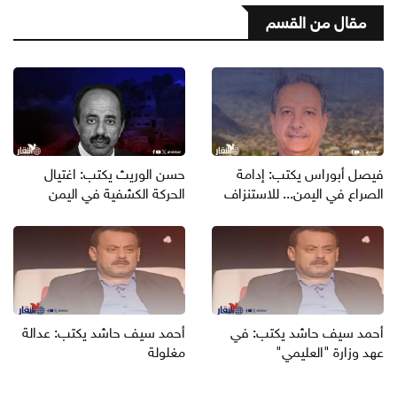
مقال من القسم
فيصل أبوراس يكتب: إدامة
حسن الوريث يكتب: اغتيال
الصراع في اليمن... للاستنزاف
الحركة الكشفية في اليمن
أحمد سيف حاشد يكتب: في
أحمد سيف حاشد يكتب: عدالة
عهد وزارة "العليمي"
مغلولة