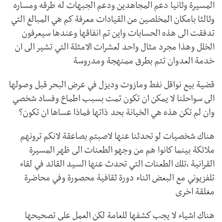
المسيرة وثانيا دعم المجاهدين ودعم الجبهات له طرقه ومساره
وثالثا بامكان المخلصين من القيادات معرفة كم هي المبالغ التي
تدفقت الى هذه الحسابات واين تم انفاقها وعندها سيعرفون
الخلل وهذا مجرد مثال واحد لعشرات الامثلة التي تشير الى ان
خدمة العدوان تتم بطرق ممنهجة ومدروسة
قضية بيع نواقل نفط ومازوت وديزل في عرض البحر قبل وصولها
الى سواحلنا لا يمكن ان تكون تمت بسبب اطماع وفساد شخصي
وان لم تكن هذه هي الخيانة بحد ذاتها فماذا عساها ان تكون؟
هناك شخصيات لو تحدثنا عنها لاصبتم بصاعقة لانكم ترونهم
ملائكة بينما كانوا هم من وجهو الطعنات الى ظهر المسيرة
القرانية ،تلك الطعنات التي تحدث عنها السيد القائد في لقاء
تلفزيوني مع البعض اثناء دورة ثقافية محصورة وفي محاضرة
مغلقة اخرى
هناك اشياء لا يجب كشفها للعامة لكن العمل على تصحيحها