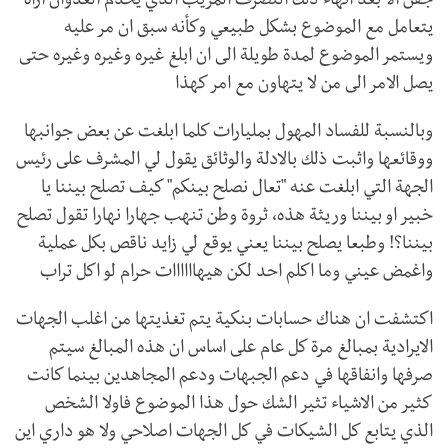
جفن الا بعد انهاء ذلك التصرف المريب الذي يخدم العدوان اراه
يتعامل مع الموضوع بشكل طبيعي وكأنه سبق ان مر عليه
ويستمر الموضوع لمدة طويلة الى ان ابلغ غيره وغيره وغيره حتى
يصل الامر الى من لا يتهاون مع امر كهذا
وبالنسبة للفساد المهول بمليارات كلما ابلغت عن بعض جوانبها
ووقائعها واثبت ذلك بالادلة والوثائق يقول لي المشرف على رئيس
الجهة التي ابلغت عنه "تعال نصلح بينكم" كيف تصلح بيننا يا
خبير او بيننا وريثة هذه، ثروة وطن تنهب جهارا نهارا تقول تصلح
بيننا؟! وطبعا يصلح بيننا يعني يوقع لي زايد ناقص بكل عملية
واغمض عيني وما اكلم احد لكن هيهاااااات حرام لو اكل تراب
اكتشفت ان هناك حسابات بنكية يتم تغذيتها من اغلب الجهات
الايرادية بمبالغ مرة كل عام على اساس ان هذه المبالغ سيتم
صرفها وانفاقها في دعم الجبهات ودعم المجاهدين بينما كانت
كثير من الاشياء تثير الشك حول هذا الموضوع فاولا الشخص
الذي يتابع كل الشيكات في كل الجهات اصلاحي ولا هو داري اين