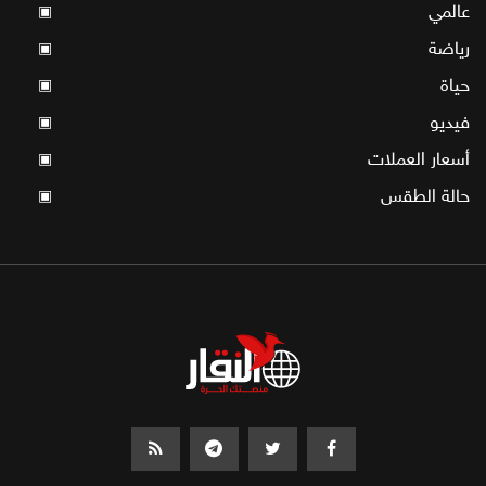
عالمي
▣
رياضة
▣
حياة
▣
فيديو
▣
أسعار العملات
▣
حالة الطقس
▣