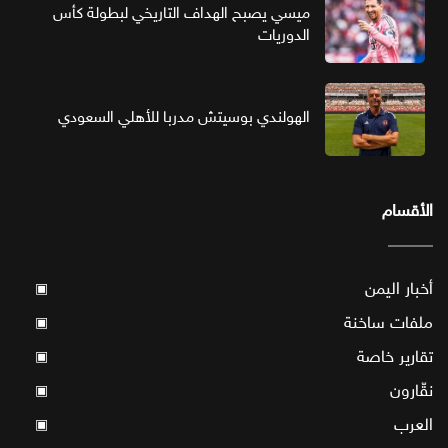
ميسي يصبح الهداف التاريخي لبطولة كأس
الدوريات
الهولندي بوسيتش مدربا للأهلي السعودي
الأقسام
أخبار اليمن
▣
ملفات ساخنة
▣
تقارير خاصة
▣
نقّارون
▣
العرب
▣