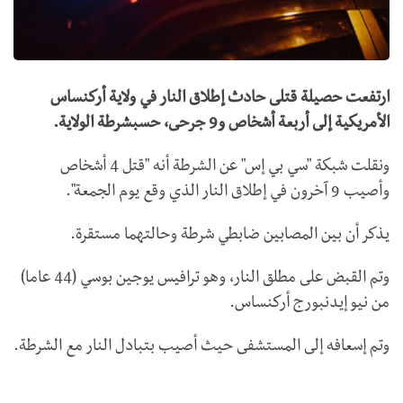
ارتفعت حصيلة قتلى حادث إطلاق النار في ولاية أركنساس
الأمريكية إلى أربعة أشخاص و9 جرحى، حسبشرطة الولاية.
ونقلت شبكة "سي بي إس" عن الشرطة أنه "قتل 4 أشخاص
وأصيب 9 آخرون في إطلاق النار الذي وقع يوم الجمعة".
يذكر أن بين المصابين ضابطي شرطة وحالتهما مستقرة.
وتم القبض على مطلق النار، وهو ترافيس يوجين بوسي (44 عاما)
من نيو إيدنبورج أركنساس.
وتم إسعافه إلى المستشفى حيث أصيب بتبادل النار مع الشرطة.