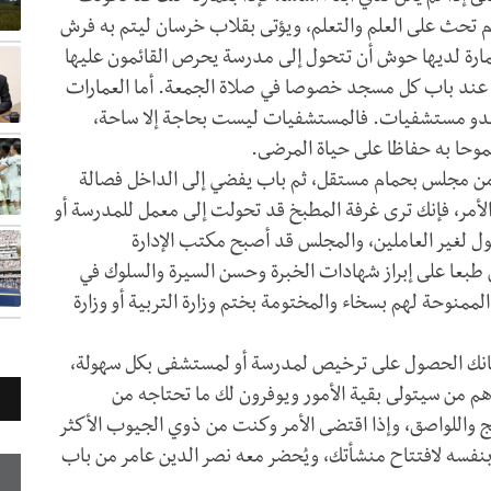
 تحث على العلم والتعلم، ويؤتى بقلاب خرسان ليتم به فرش
رة لديها حوش أن تتحول إلى مدرسة يحرص القائمون عليها
ا عند باب كل مسجد خصوصا في صلاة الجمعة. أما العمارات
تغدو مستشفيات. فالمستشفيات ليست بحاجة إلا ساحة،
حا به حفاظا على حياة المرضى.
 من مجلس بحمام مستقل، ثم باب يفضي إلى الداخل فصالة
لأمر، فإنك ترى غرفة المطبخ قد تحولت إلى معمل للمدرسة أو
 لغير العاملين، والمجلس قد أصبح مكتب الإدارة
 طبعا على إبراز شهادات الخبرة وحسن السيرة والسلوك في
منوحة لهم بسخاء والمختومة بختم وزارة التربية أو وزارة
كانك الحصول على ترخيص لمدرسة أو لمستشفى بكل سهولة،
هم من سيتولى بقية الأمور ويوفرون لك ما تحتاجه من
ج واللواصق، وإذا اقتضى الأمر وكنت من ذوي الجيوب الأكثر
 بنفسه لافتتاح منشأتك، ويُحضر معه نصر الدين عامر من باب