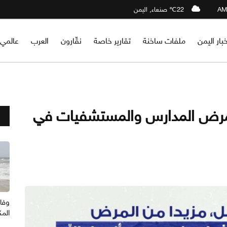
22℃ صنعاء, اليمن
خبار اليمن
ملفات ساخنة
تقارير خاصة
نقّارون
العرب
عالمي
المرض المدارس والمستشفيات في
وفا
المك