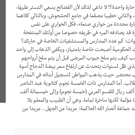
 واحدة؟! لا داعي لذلك لأن الفضائح ينبغي التستر عليها،
، والثاني خطيبا مصقعا في جامع الحشحوش، وبالتالي كلاهما
ارة محددة من حواري صنعاء، فكل الحواري على نفس
رة قد يصادفه المرء في طريقه خصوصا من أولئك المنتفخة
زكوات: كم عدد المدارس والمستشفيات الخاصة في حارتك؟
ات الحكومية أصبحت خاصة بامتياز، ويكفي الذهاب إلى واحد
 كثب كيف يتم سلخ جيوب المرضى قبل أن يتم سلخ أرواحهم
الذي ظل لسنوات يتحدث عن ارتفاع سعر بيضة الدجاج أسوة
ثوب محتضر. حيث يذهب المواطن لتسجيل أبنائه في المدارس
طالب. أما المدارس ذات الخمسة نجوم كثانوية عبد الناصر
ائة ألف ريال للقسم العربي (خمسة نجوم) وإلى خمسمائة ألف
 مؤلمة لكنها ساخرة تماما، وهي أن الطبيب والمعلم بلا
ماعة أنصار الله الحاكمة: مزيدا من الجهل.. مزيدا من