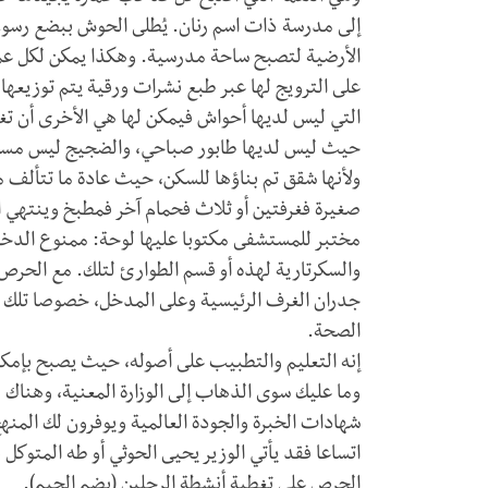
إلى مدرسة ذات اسم رنان. يُطلى الحوش ببضع رسوم
الأرضية لتصبح ساحة مدرسية. وهكذا يمكن لكل عما
على الترويج لها عبر طبع نشرات ورقية يتم توزيعه
التي ليس لديها أحواش فيمكن لها هي الأخرى أن 
حيث ليس لديها طابور صباحي، والضجيج ليس مسمو
ولأنها شقق تم بناؤها للسكن، حيث عادة ما تتألف
صغيرة فغرفتين أو ثلاث فحمام آخر فمطبخ وينتهي ا
مختبر للمستشفى مكتوبا عليها لوحة: ممنوع الدخول
والسكرتارية لهذه أو قسم الطوارئ لتلك. مع الحرص
جدران الغرف الرئيسية وعلى المدخل، خصوصا تلك الم
الصحة.
إنه التعليم والتطبيب على أصوله، حيث يصبح بإم
وما عليك سوى الذهاب إلى الوزارة المعنية، وهناك 
شهادات الخبرة والجودة العالمية ويوفرون لك المنه
اتساعا فقد يأتي الوزير يحيى الحوثي أو طه المتوكل
الحرص على تغطية أنشطة الرجلين (بضم الجيم).