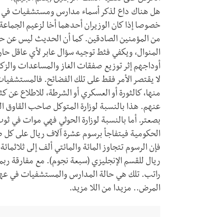
هل هناك داع لذكر أسماء مدارس ومستشفيات في حارة
خصوصا إذا كان الوزيران أحدهما أخا لزعيم الجماعة
من المؤمنين الصادقين. كما أن الحديث ليس عن ح
المنوال، ويكفي فثط توجيه سؤال عابر لأي عاقل حا
أوداجهم إثر توزيع صفقات الغاز والمساعدات وال
لا يقتصر الأمر فقط على تلك الفضائح. فالمستشفي
منها، كالثورة أو العسكري أو الشرطة، للاطلاع عن
عنهم. هذا بالنسبة لوزارة المتوكل صاحب القاوق 
بصعتر. أما بالنسبة لوزارة الحوثي فهي موات في 
الحكومية فيتفاجأ برسوم عشرة آلاف ريال على كل 
فإن الرسوم تتجاوز المائة والمائتي ألف إلى ثلاثم
ريال للقسم الإنجليزي (سبعة نجوم). مع مفارقة ربما
راتب. تلك هي حالة المدارس والمستشفيات في عهد ج
المرض.. مزيدا من اللا مزيد.