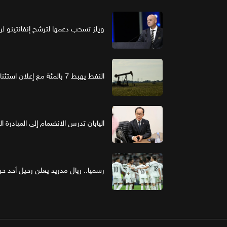
ويلز تسحب دعمها لترشح إنفانتينو لرئ
النفط يهبط 7 بالمئة مع إعلان استئناف مفاوضات واشنطن وطهران
اليابان تدرس الانضمام إلى المبادرة ا
رسميا.. ريال مدريد يعلن رحيل أحد حر