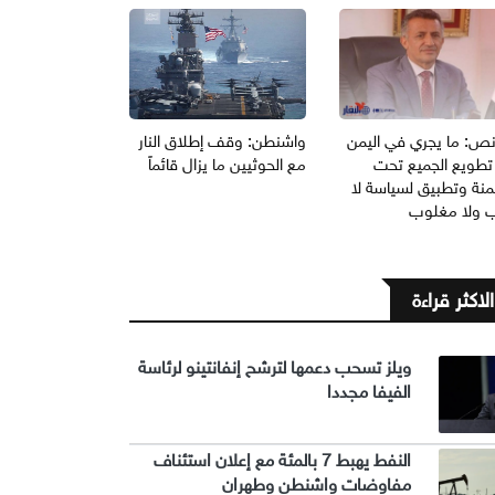
انص: ما يجري في اليمن
واشنطن: وقف إطلاق النار
تطويع الجميع تحت
مع الحوثيين ما يزال قائماً
منة وتطبيق لسياسة لا
ب ولا مغلوب
الاكثر قراءة
ويلز تسحب دعمها لترشح إنفانتينو لرئاسة
الفيفا مجددا
النفط يهبط 7 بالمئة مع إعلان استئناف
مفاوضات واشنطن وطهران