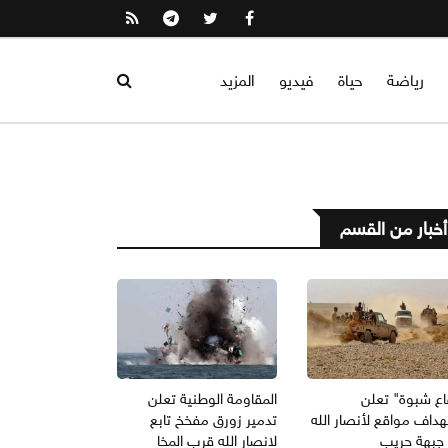
رياضة
حياة
فيديو
المزيد
أخبار من القسم
اع شبوة" تعلن
المقاومة الوطنية تعلن
داف مواقع لأنصار الله
تدمير زورق مفخخ تابع
جبهة حريب
لانصار الله قرب المخا