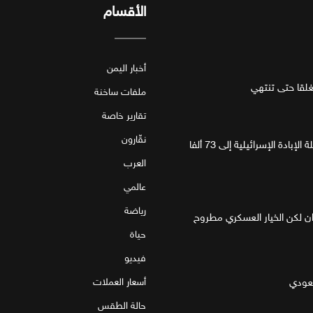
الأقسام
أخبار اليمن
قا حتى تنتهي
ملفات ساخنة
تقارير خاصة
نقّارون
غزة.. مقتل 4 فلسطينيين يرفع حصيلة الإبادة الإسرائيلية إلى 73 ألفا
العرب
عالمي
رياضة
ان لكن الخيار العسكري مطروح
حياة
فيديو
سعودي
أسعار العملات
حالة الطقس