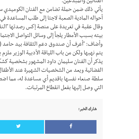
الفنانين والمبدعين.
يأتي ذلك ضمن حملة تضامن مع الفنان الكوميدي س
أحواله المادية الصعبة لاجئا إلى طلب المساعدة في 
وقال عقبة في تغريدة على منصة إكس رصدتها ‏"النقار
بيته بسبب الأمطار يلجأ إلى وسائل التواصل الاجتم
وأضاف: "أعرف أن صندوق دعم الثقافة بيد حامد (مد
يتم نهبها ولكن من باب اللياقة الأدبية الوزير ملزم
يذكر أن الفنان سليمان داود المشهور بشخصية كشك
الفضائية ويعد من الشخصيات الشهيرة عند الأطفال
سلطة صنعاء نفسها باقديم أي مساعدة له، مما اضطره
التي وصل إليها بفعل انقطاع المرتبات.
شارك الخبر: