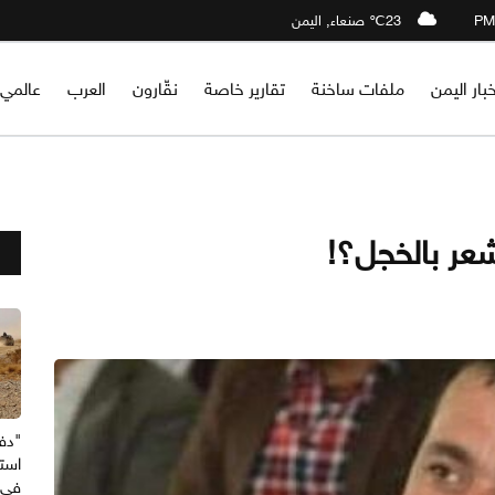
23℃ صنعاء, اليمن
خبار اليمن
ملفات ساخنة
تقارير خاصة
نقّارون
العرب
عالمي
شعر بالخجل؟!
"دف
استه
في 