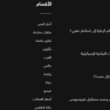
الأقسام
أخبار اليمن
ملفات ساخنة
تقارير خاصة
نقّارون
للبنانية الإسرائيلية
العرب
عالمي
رياضة
تزال مجددا؟
حياة
فيديو
قام يحسم مستقبل فينيسيوس
أسعار العملات
حالة الطقس