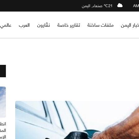
21℃ صنعاء, اليمن
خبار اليمن
ملفات ساخنة
تقارير خاصة
نقّارون
العرب
عالمي
انطل
المف
الإس