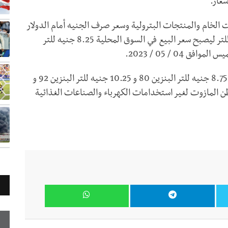
سعار.
يت الخام والمنتجات البترولية وسعر صرف الجنيه أمام الدولار
قررت اللجنة زيادة سعر السولار بمقدار واحد جنيه للتر ليصبح سعر البيع في السوق المحلية 8.25 جنيه للتر
04 / 05 / 2023.
كما قررت اللجنة تثبيت أسعار البنزين بأنواعه عند 8.75 جنيه للتر البنزين 80 و 10.25 جنيه للتر البنزين 92 و
ذا تثبيت سعر بيع طن المازوت لغير استخدامات الكهرباء والصناعات الغذائية