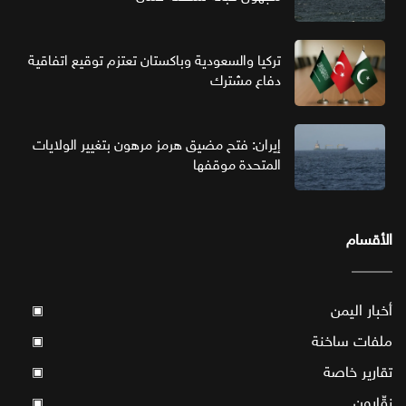
تركيا والسعودية وباكستان تعتزم توقيع اتفاقية
دفاع مشترك
إيران: فتح مضيق هرمز مرهون بتغيير الولايات
المتحدة موقفها
الأقسام
أخبار اليمن
▣
ملفات ساخنة
▣
تقارير خاصة
▣
نقّارون
▣