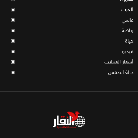
العرب
▣
عالمي
▣
رياضة
▣
حياة
▣
فيديو
▣
أسعار العملات
▣
حالة الطقس
▣