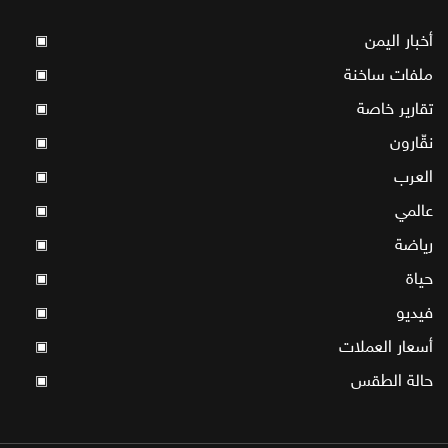
أخبار اليمن
▣
ملفات ساخنة
▣
تقارير خاصة
▣
نقّارون
▣
العرب
▣
عالمي
▣
رياضة
▣
حياة
▣
فيديو
▣
أسعار العملات
▣
حالة الطقس
▣