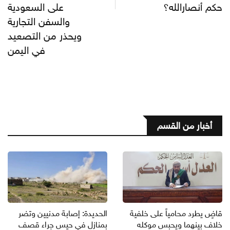
حكم أنصارالله؟
على السعودية
والسفن التجارية
ويحذر من التصعيد
في اليمن
أخبار من القسم
قاضٍ يطرد محامياً على خلفية
الحديدة: إصابة مدنيين وتضر
خلاف بينهما ويحبس موكله
بمنازل في حيس جراء قصف