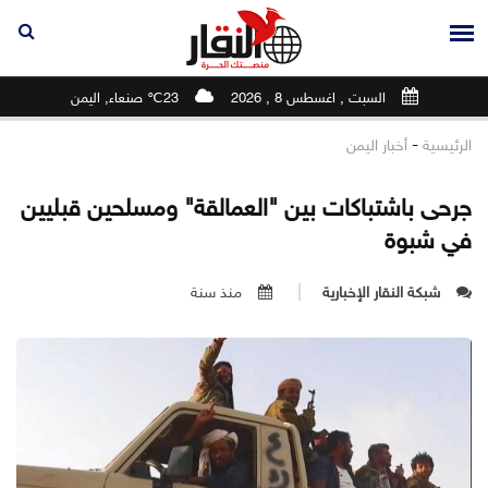
السبت , اغسطس 8 , 2026
23℃ صنعاء, اليمن
-
الرئيسية
أخبار اليمن
جرحى باشتباكات بين "العمالقة" ومسلحين قبليين
في شبوة
شبكة النقار الإخبارية
منذ سنة