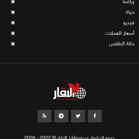
رياضة
▣
حياة
▣
فيديو
▣
أسعار العملات
▣
حالة الطقس
▣
جميع الحقوق محفوظة لـ النقار © 2022 - 2026