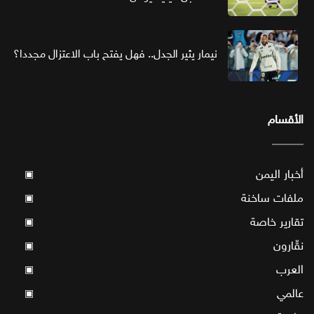
نيمار يثير الجدل.. فهل يفتح باب الاعتزال مجددا؟
الأقسام
أخبار اليمن
▣
ملفات ساخنة
▣
تقارير خاصة
▣
نقّارون
▣
العرب
▣
عالمي
▣