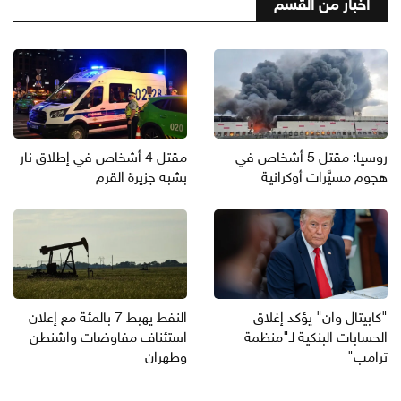
أخبار من القسم
روسيا: مقتل 5 أشخاص في
مقتل 4 أشخاص في إطلاق نار
هجوم مسيَّرات أوكرانية
بشبه جزيرة القرم
"كابيتال وان" يؤكد إغلاق
النفط يهبط 7 بالمئة مع إعلان
الحسابات البنكية لـ"منظمة
استئناف مفاوضات واشنطن
ترامب"
وطهران