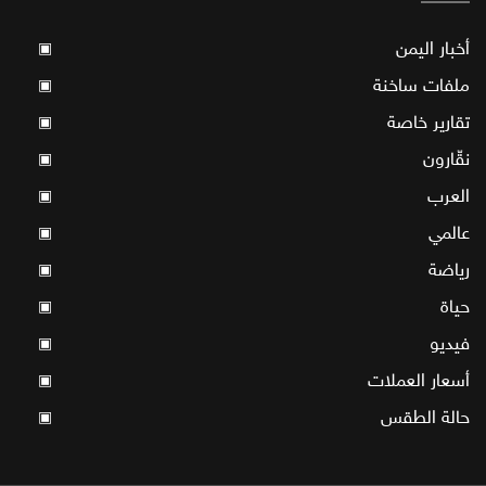
أخبار اليمن
▣
ملفات ساخنة
▣
تقارير خاصة
▣
نقّارون
▣
العرب
▣
عالمي
▣
رياضة
▣
حياة
▣
فيديو
▣
أسعار العملات
▣
حالة الطقس
▣