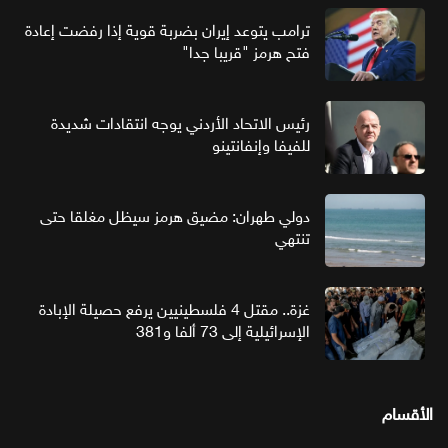
ترامب يتوعد إيران بضربة قوية إذا رفضت إعادة
فتح هرمز "قريبا جدا"
رئيس الاتحاد الأردني يوجه انتقادات شديدة
للفيفا وإنفانتينو
دولي طهران: مضيق هرمز سيظل مغلقا حتى
تنتهي
غزة.. مقتل 4 فلسطينيين يرفع حصيلة الإبادة
الإسرائيلية إلى 73 ألفا و381
الأقسام