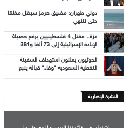
دولي طهران: مضيق هرمز سيظل مغلقا
حتى تنتهي
غزة.. مقتل 4 فلسطينيين يرفع حصيلة
الإبادة الإسرائيلية إلى 73 ألفا و381
الحوثيون يعلنون استهداف السفينة
النفطية السعودية "وفاء" قبالة ينبع
النشرة الإخبارية
اشترك في قائمتنا البريدية للحصول على