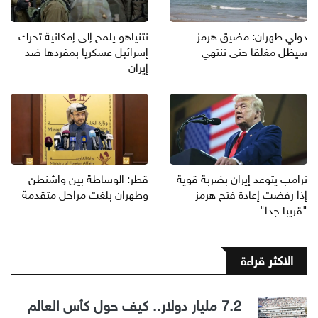
دولي طهران: مضيق هرمز
نتنياهو يلمح إلى إمكانية تحرك
سيظل مغلقا حتى تنتهي
إسرائيل عسكريا بمفردها ضد
إيران
ترامب يتوعد إيران بضربة قوية
قطر: الوساطة بين واشنطن
إذا رفضت إعادة فتح هرمز
وطهران بلغت مراحل متقدمة
"قريبا جدا"
الاكثر قراءة
7.2 مليار دولار.. كيف حول كأس العالم