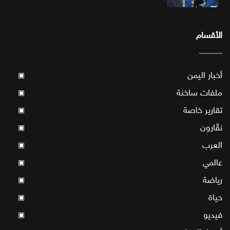
الأقسام
أخبار اليمن
▣
ملفات ساخنة
▣
تقارير خاصة
▣
نقّارون
▣
العرب
▣
عالمي
▣
رياضة
▣
حياة
▣
فيديو
▣