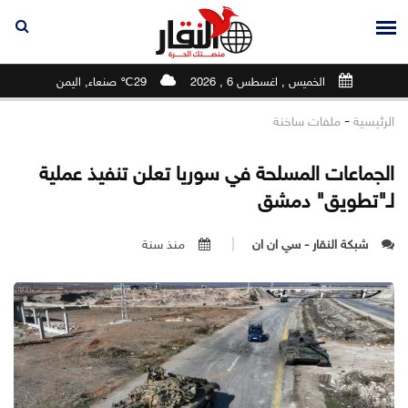
الخميس , اغسطس 6 , 2026
29℃ صنعاء, اليمن
-
الرئيسية
ملفات ساخنة
الجماعات المسلحة في سوريا تعلن تنفيذ عملية
لـ"تطويق" دمشق
شبكة النقار - سي ان ان
منذ سنة