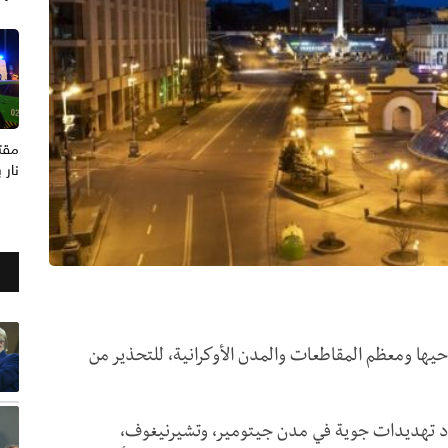
نار 
يها ومعظم المقاطعات والمدن الأوكرانية، للتحذير من
جود تهديدات جوية في مدن جيتومير، وتشيرنيغوف،