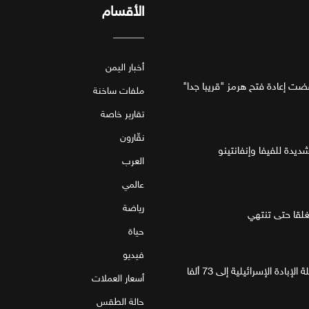
الأقسام
أخبار اليمن
فضت إعادة فتح هرمز "قريبا جدا"
ملفات ساخنة
تقارير خاصة
نقّارون
ديدة للفيفا وإنفانتينو
العرب
عالمي
رياضة
قا حتى تنتهي
حياة
فيديو
غزة.. مقتل 4 فلسطينيين يرفع حصيلة الإبادة الإسرائيلية إلى 73 ألفا
أسعار العملات
حالة الطقس