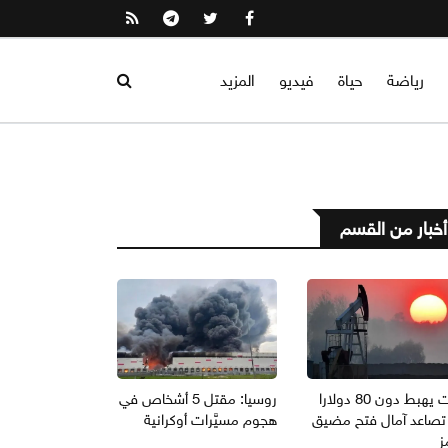
رياضة
حياة
فيديو
المزيد
أخبار من القسم
برنت يهبط دون 80 دولارا
روسيا: مقتل 5 أشخاص في
تصاعد آمال فتح مضيق
هجوم مسيَّرات أوكرانية
ز