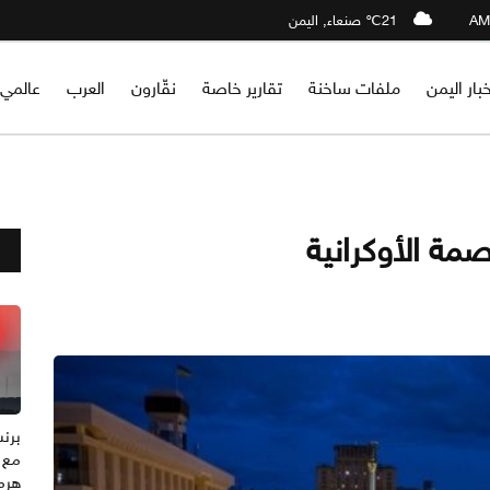
21℃ صنعاء, اليمن
خبار اليمن
ملفات ساخنة
تقارير خاصة
نقّارون
العرب
عالمي
مة الأوكرانية
مع 
هرم