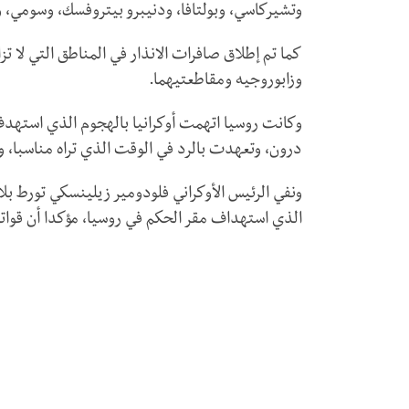
وتشيركاسي، وبولتافا، ودنيبرو بيتروفسك، وسومي، و
كما تم إطلاق صافرات الانذار في المناطق التي لا
وزابوروجيه ومقاطعتيهما.
وكانت روسيا اتهمت أوكرانيا بالهجوم الذي استهدف
درون، وتعهدت بالرد في الوقت الذي تراه مناسبا، وف
ونفي الرئيس الأوكراني فلودومير زيلينسكي تورط بل
الذي استهداف مقر الحكم في روسيا، مؤكدا أن قواته