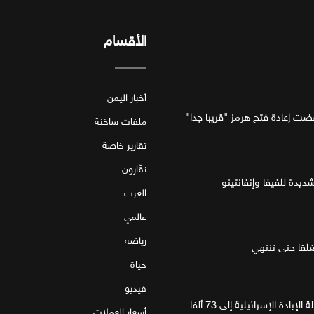
الأقسام
أخبار اليمن
فضت إعادة فتح هرمز "قريبا جدا"
ملفات ساخنة
تقارير خاصة
نقّارون
ديدة للفيفا وإنفانتينو
العرب
عالمي
رياضة
قا حتى تنتهي
حياة
فيديو
غزة.. مقتل 4 فلسطينيين يرفع حصيلة الإبادة الإسرائيلية إلى 73 ألفا
أسعار العملات