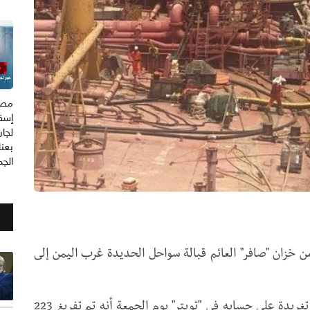
مصد
إسق
لجان
بعن
الجم
 تفريغ نحو 20% من النفط من خزان "صافر" العائم قبالة سواحل الحديدة غرب اليمن إلى
وأعلن برنامج الأمم المتحدة الإنمائي (UNDP) في تغريدة على حسابه في "تويتر" يوم الجمعة أنه تم تفريغ 223