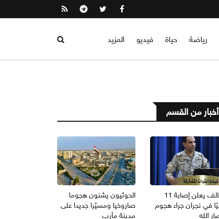
رياضة
حياة
فيديو
المزيد
أخبار من القسم
التحالف يعلن إصابة 11
الحوثيون يشنون هجوما
ًا في نجران جراء هجوم
صاروخيا ومسيّرا جديدا على
ار الله
مدينة مأرب