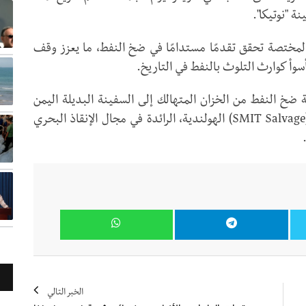
ة "نوتيكا".
ق المختصة تحقق تقدمًا مستدامًا في ضخ النفط، ما يعزز وقف
وأ كوارث التلوث بالنفط في التاريخ.
 ضخ النفط من الخزان المتهالك إلى السفينة البديلة اليمن
(المعروفة سابقاً باسم Nautica)، وذلك عبر شركة (SMIT Salvage) الهولندية، الرائدة في مجال الإنقاذ البحري
.
الخبر التالي