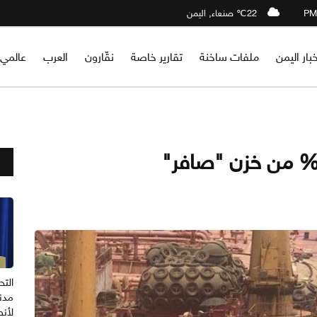
22℃ صنعاء, اليمن
خبار اليمن
ملفات ساخنة
تقارير خاصة
نقّارون
العرب
عالمي
مدني
لأنص