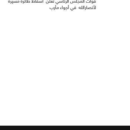
قوات المجلس الرئاسي تعلن اسقاط طائرة مسيّرة
لأنصارالله في أجواء مأرب