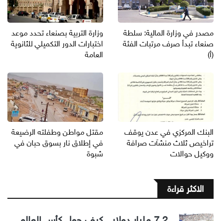
مصدر في وزارة المالية: سلطة
وزارة التربية بصنعاء تحدد موعد
صنعاء تبدأ صرف مرتبات الفئة
اختبارات الدور التكميلي للثانوية
(أ)
العامة
البنك المركزي في عدن يوقف
مقتل مواطن وطفلته الرضيعة
تراخيص ثلاث منشآت صرافة
في إطلاق نار بسوق حبان في
ووكيل حوالات
شبوة
الاكثر قراءة
7.2 مليار دولار.. كيف حول كأس العالم