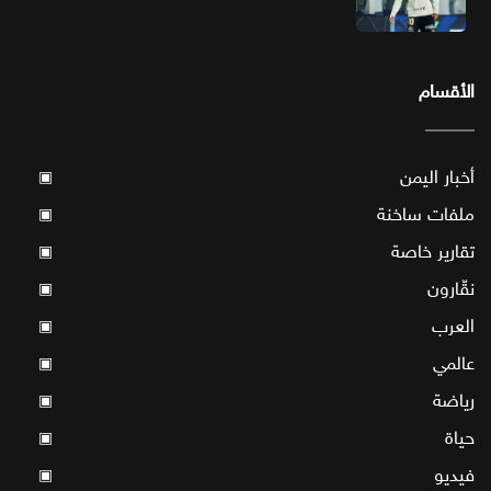
الأقسام
أخبار اليمن
▣
ملفات ساخنة
▣
تقارير خاصة
▣
نقّارون
▣
العرب
▣
عالمي
▣
رياضة
▣
حياة
▣
فيديو
▣