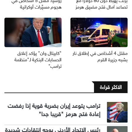
برنت يهبط دون 80 دولارا مع
روسيا: مقتل 5 أشخاص في
تصاعد آمال فتح مضيق هرمز
هجوم مسيَّرات أوكرانية
مقتل 4 أشخاص في إطلاق نار
"كابيتال وان" يؤكد إغلاق
بشبه جزيرة القرم
الحسابات البنكية لـ"منظمة
ترامب"
الاكثر قراءة
ترامب يتوعد إيران بضربة قوية إذا رفضت
إعادة فتح هرمز "قريبا جدا"
رئيس الاتحاد الأردني يوجه انتقادات شديدة