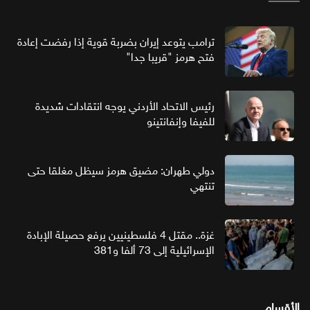
ترامب يتوعد إيران بضربة قوية إذا رفضت إعادة
فتح هرمز "قريبا جدا"
رئيس الاتحاد الأردني يوجه انتقادات شديدة
للفيفا وإنفانتينو
دولي طهران: مضيق هرمز سيظل مغلقا حتى
تنتهي
غزة.. مقتل 4 فلسطينيين يرفع حصيلة الإبادة
الإسرائيلية إلى 73 ألفا و381
الأقسام