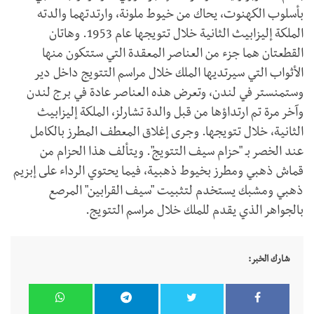
بأسلوب الكهنوت، يحاك من خيوط ملونة، وارتدتهما والدته
الملكة إليزابيث الثانية خلال تتويجها عام 1953. وهاتان
القطعتان هما جزء من العناصر المعقدة التي ستتكون منها
الأثواب التي سيرتديها الملك خلال مراسم التتويج داخل دير
وستمنستر في لندن، وتعرض هذه العناصر عادة في برج لندن
وآخر مرة تم ارتداؤها من قبل والدة تشارلز، الملكة إليزابيث
الثانية، خلال تتويجها. وجرى إغلاق المعطف المطرز بالكامل
عند الخصر بـ "حزام سيف التتويج". ويتألف هذا الحزام من
قماش ذهبي ومطرز بخيوط ذهبية، فيما يحتوي الرداء على إبزيم
ذهبي ومشبك يستخدم لتثبيت "سيف القرابين" المرصع
بالجواهر الذي يقدم للملك خلال مراسم التتويج.
شارك الخبر: