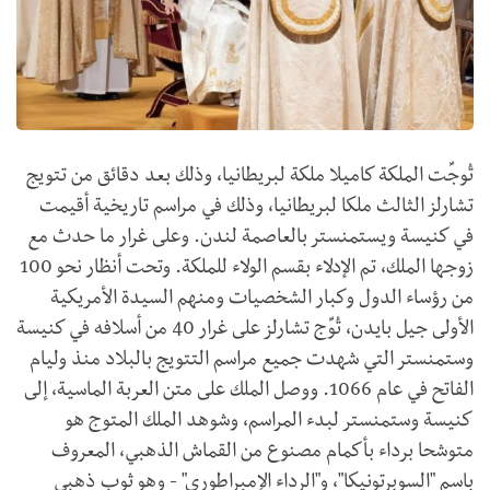
تُوجِّت الملكة كاميلا ملكة لبريطانيا، وذلك بعد دقائق من تتويج
تشارلز الثالث ملكا لبريطانيا، وذلك في مراسم تاريخية أقيمت
في كنيسة ويستمنستر بالعاصمة لندن. وعلى غرار ما حدث مع
زوجها الملك، تم الإدلاء بقسم الولاء للملكة. وتحت أنظار نحو 100
من رؤساء الدول وكبار الشخصيات ومنهم السيدة الأمريكية
الأولى جيل بايدن، تُوِّج تشارلز على غرار 40 من أسلافه في كنيسة
وستمنستر التي شهدت جميع مراسم التتويج بالبلاد منذ وليام
الفاتح في عام 1066. ووصل الملك على متن العربة الماسية، إلى
كنيسة وستمنستر لبدء المراسم، وشوهد الملك المتوج هو
متوشحا برداء بأكمام مصنوع من القماش الذهبي، المعروف
باسم "السوبرتونيكا"، و"الرداء الإمبراطوري" - وهو ثوب ذهبي