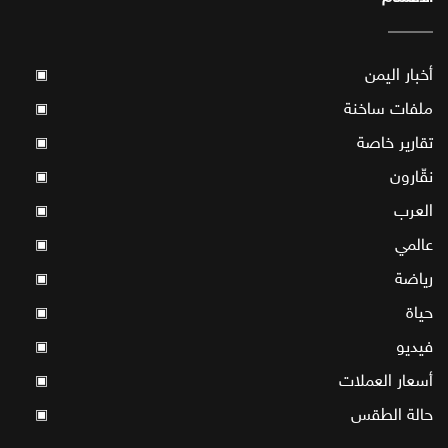
أخبار اليمن
▣
ملفات ساخنة
▣
تقارير خاصة
▣
نقّارون
▣
العرب
▣
عالمي
▣
رياضة
▣
حياة
▣
فيديو
▣
أسعار العملات
▣
حالة الطقس
▣