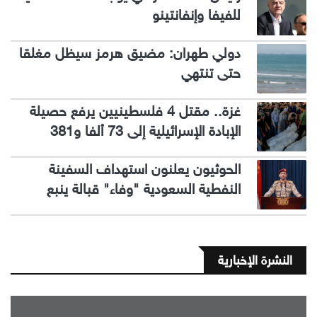
للفيفا وإنفانتينو
دولي طهران: مضيق هرمز سيظل مغلقا
حتى تنتهي
غزة.. مقتل 4 فلسطينيين يرفع حصيلة
الإبادة الإسرائيلية إلى 73 ألفا و381
الحوثيون يعلنون استهداف السفينة
النفطية السعودية "وفاء" قبالة ينبع
النشرة الإخبارية