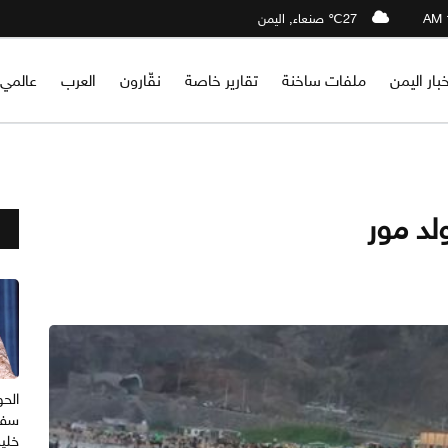
27℃ صنعاء, اليمن
خبار اليمن
ملفات ساخنة
تقارير خاصة
نقّارون
العرب
عالمي
لد مور
الح
سفي
خلي