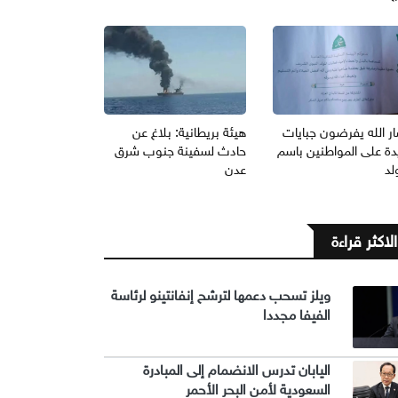
ر الله يفرضون جبايات
هيئة بريطانية: بلاغ عن
دة على المواطنين باسم
حادث لسفينة جنوب شرق
لد
عدن
الاكثر قراءة
ويلز تسحب دعمها لترشح إنفانتينو لرئاسة
الفيفا مجددا
اليابان تدرس الانضمام إلى المبادرة
السعودية لأمن البحر الأحمر