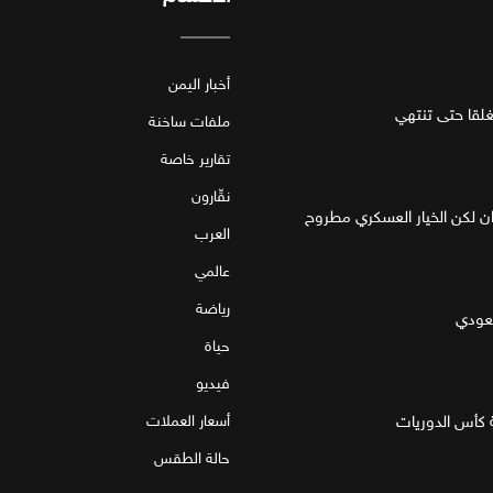
أخبار اليمن
قا حتى تنتهي
ملفات ساخنة
تقارير خاصة
نقّارون
ان لكن الخيار العسكري مطروح
العرب
عالمي
رياضة
سعودي
حياة
فيديو
 كأس الدوريات
أسعار العملات
حالة الطقس