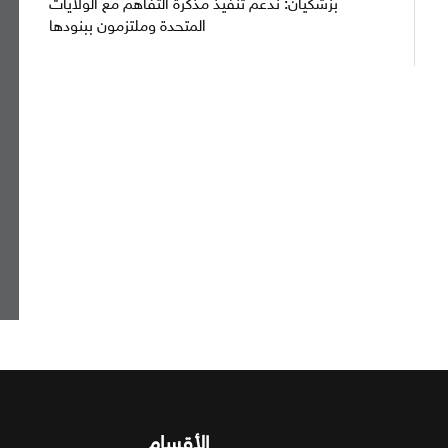
بزشكيان: ندعم تنفيذ مذكرة التفاهم مع الولايات
المتحدة وملتزمون ببنودها
الأقسام