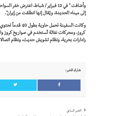
وأضافت " في 12 فبراير/ شباط، اعترض خ
إلى ميناء الحديدة، ويُقال إنها انطلقت من إيران".
وكانت السفينة تحمل
كروز، ومحركات نفاثة تُستخدم في صواريخ كروز والطا
رادارات بحرية، ونظام تشويش حديث، ونظام اتصال
شارك الخبر:
الخبر السابق