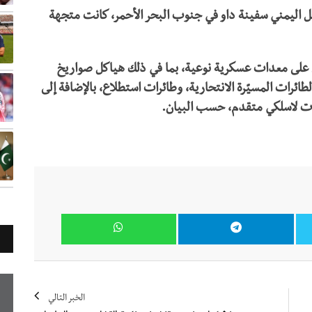
فر السواحل اليمني سفينة داو في جنوب البحر الأحمر، كانت متجهة
 حاوية بطول 40 قدماً تحتوي على معدات عسكرية نوعية، بما في ذلك هياكل صواريخ
ئرات المسيّرة الانتحارية، وطائرات استطلاع، بالإضافة إلى
ات لاسلكي متقدم، حسب البيان.
الخبر التالي