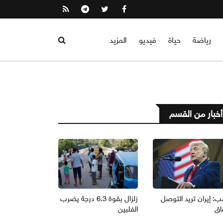
رياضة
حياة
فيديو
المزيد
أخبار من القسم
ب: إيران تريد التوصل
زلزال بقوة 6.3 درجة يضرب
اق
الفلبين