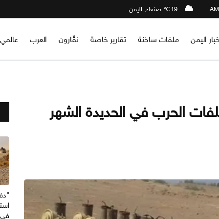
19℃ صنعاء, اليمن
خبار اليمن
ملفات ساخنة
تقارير خاصة
نقّارون
العرب
عالمي
حى بمخلفات الحرب في الحديدة الشهر
"دف
استه
في 