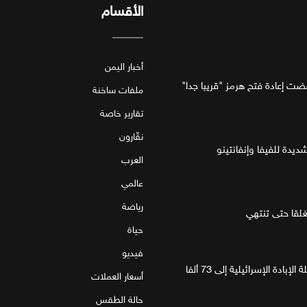
الأقسام
أخبار اليمن
فضت إعادة فتح هرمز "قريبا جدا"
ملفات ساخنة
تقارير خاصة
نقّارون
ديدة للفيفا وإنفانتينو
العرب
عالمي
رياضة
قا حتى تنتهي
حياة
فيديو
غزة.. مقتل 4 فلسطينيين يرفع حصيلة الإبادة الإسرائيلية إلى 73 ألفا
أسعار العملات
حالة الطقس