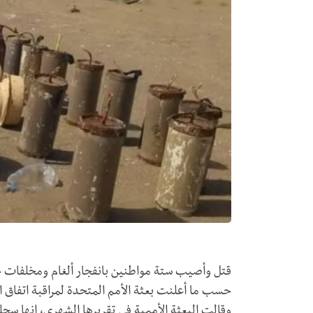
قتل وأصيب ستة مواطنين بانفجار ألغام ومخلفات ح
حسب ما أعلنت بعثة الأمم المتحدة لمراقبة اتفاق ال
وقالت البعثة الأممية في تقريرها الشهري، إنها س