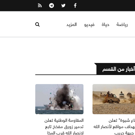
رياضة
حياة
فيديو
المزيد
أخبار من القسم
اع شبوة" تعلن
المقاومة الوطنية تعلن
داف مواقع لأنصار الله
تدمير زورق مفخخ تابع
جبهة حريب
لانصار الله قرب المخا