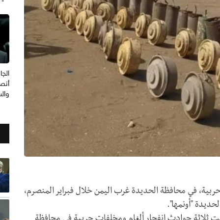
الجا
أنصا
وال
ربية، في محافظة الحديدة غرب اليمن خلال فبراير المنصرم،
حديدة "أونمها".
جلت ثلاثة حوادث انفجار ألغام ومخلفات حربية في محافظة