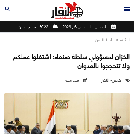
الخميس , اغسطس 6 , 2026
23℃ صنعاء, اليمن
-
الرئيسية
أخبار اليمن
الخزان لمسؤولي سلطة صنعاء: اشتغلوا عملكم
ولا تتحججوا بالعدوان
خاص- النقار
منذ سنة