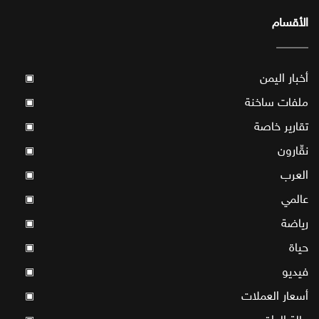
الأقسام
أخبار اليمن
▣
ملفات ساخنة
▣
تقارير خاصة
▣
نقّارون
▣
العرب
▣
عالمي
▣
رياضة
▣
حياة
▣
فيديو
▣
أسعار العملات
▣