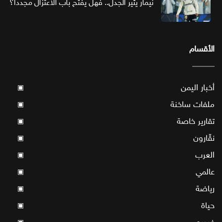
نيمار يثير الجدل.. فهل يفتح باب الاعتزال مجددا؟
الأقسام
أخبار اليمن
▣
ملفات ساخنة
▣
تقارير خاصة
▣
نقّارون
▣
العرب
▣
عالمي
▣
رياضة
▣
حياة
▣