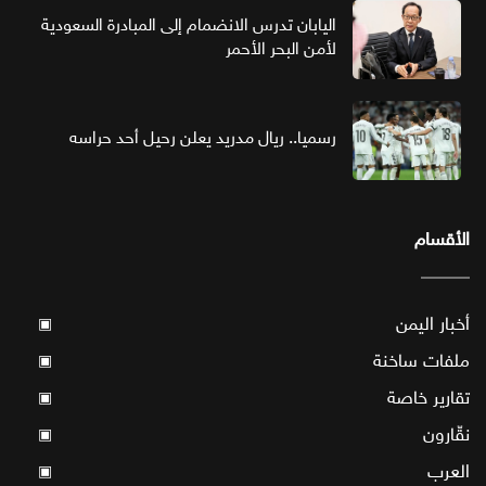
اليابان تدرس الانضمام إلى المبادرة السعودية
لأمن البحر الأحمر
رسميا.. ريال مدريد يعلن رحيل أحد حراسه
الأقسام
أخبار اليمن
▣
ملفات ساخنة
▣
تقارير خاصة
▣
نقّارون
▣
العرب
▣