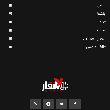
عالمي
▣
رياضة
▣
حياة
▣
فيديو
▣
أسعار العملات
▣
حالة الطقس
▣