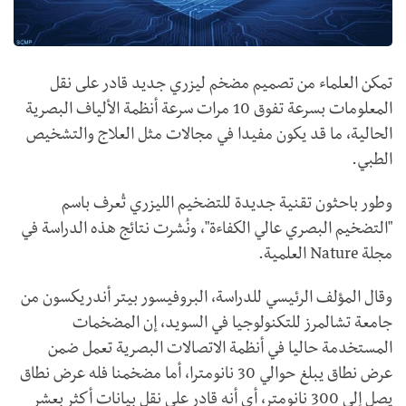
تمكن العلماء من تصميم مضخم ليزري جديد قادر على نقل
المعلومات بسرعة تفوق 10 مرات سرعة أنظمة الألياف البصرية
الحالية، ما قد يكون مفيدا في مجالات مثل العلاج والتشخيص
الطبي.
وطور باحثون تقنية جديدة للتضخيم الليزري تُعرف باسم
"التضخيم البصري عالي الكفاءة"، ونُشرت نتائج هذه الدراسة في
مجلة Nature العلمية.
وقال المؤلف الرئيسي للدراسة، البروفيسور بيتر أندريكسون من
جامعة تشالمرز للتكنولوجيا في السويد، إن المضخمات
المستخدمة حاليا في أنظمة الاتصالات البصرية تعمل ضمن
عرض نطاق يبلغ حوالي 30 نانومترا، أما مضخمنا فله عرض نطاق
يصل إلى 300 نانومتر، أي أنه قادر على نقل بيانات أكثر بعشر