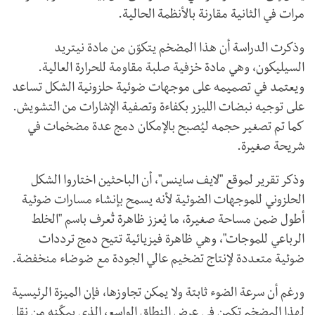
مرات في الثانية مقارنة بالأنظمة الحالية.
وذكرت الدراسة أن هذا المضخم يتكوّن من مادة نيتريد
السيليكون، وهي مادة خزفية صلبة مقاومة للحرارة العالية.
ويعتمد في تصميمه على موجهات ضوئية حلزونية الشكل تساعد
على توجيه نبضات الليزر بكفاءة وتصفية الإشارات من التشويش.
كما تم تصغير حجمه ليُصبح بالإمكان دمج عدة مضخمات في
شريحة صغيرة.
وذكر تقرير لموقع "لايف ساينس"، أن الباحثين اختاروا الشكل
الحلزوني للموجهات الضوئية لأنه يسمح بإنشاء مسارات ضوئية
أطول ضمن مساحة صغيرة، ما يُعزز ظاهرة تُعرف باسم "الخلط
الرباعي للموجات"، وهي ظاهرة فيزيائية تتيح دمج ترددات
ضوئية متعددة لإنتاج تضخيم عالي الجودة مع ضوضاء منخفضة.
ورغم أن سرعة الضوء ثابتة ولا يمكن تجاوزها، فإن الميزة الرئيسية
لهذا المضخم تكمن في عرض النطاق الواسع، الذي يمكّنه من نقل