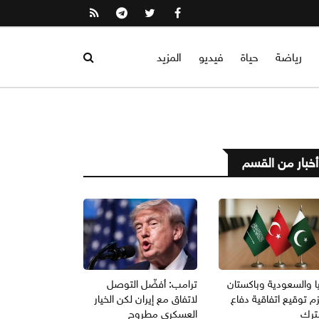
رياضة
حياة
فيديو
المزيد
أخبار من القسم
ا والسعودية وباكستان
ترامب: أفضّل التوصل
م توقيع اتفاقية دفاع
لاتفاق مع إيران لكن الخيار
رك
العسكري مطروح