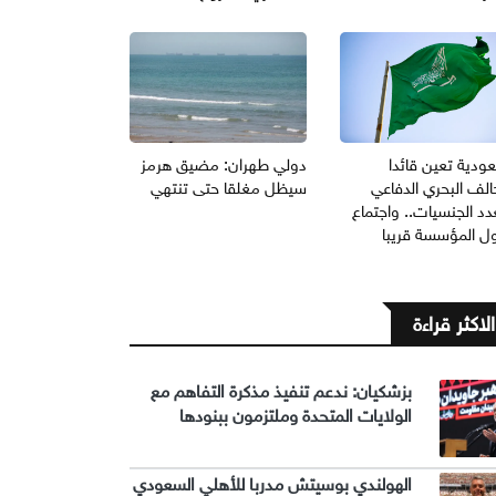
ودية تعين قائدا
دولي طهران: مضيق هرمز
الف البحري الدفاعي
سيظل مغلقا حتى تنتهي
د الجنسيات.. واجتماع
ول المؤسسة قريبا
الاكثر قراءة
بزشكيان: ندعم تنفيذ مذكرة التفاهم مع
الولايات المتحدة وملتزمون ببنودها
الهولندي بوسيتش مدربا للأهلي السعودي