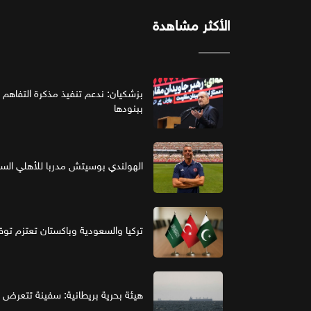
الأكثر مشاهدة
بزشكيان: ندعم تنفيذ مذكرة التفاهم 
ببنودها
الهولندي بوسيتش مدربا للأهلي ال
تركيا والسعودية وباكستان تعتزم تو
هيئة بحرية بريطانية: سفينة تتعرض