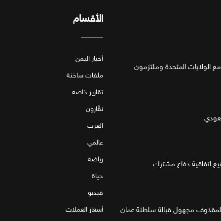
الأقسام
أخبار اليمن
مع الولايات المتحدة وملتزمون
ملفات ساخنة
تقارير خاصة
نقّارون
سعودي
العرب
عالمي
رياضة
قيع اتفاقية دفاع مشترك
حياة
فيديو
 لمقذوف مجهول قبالة سلطنة عمان
أسعار العملات