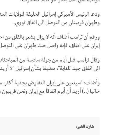
قريب، لكن ذلك يبدو أمرا قابلا للحدوث".
ودعا الرئيس الأميركي إسرائيل الحليفة للولايات ال
وطهران قريبتان من التوصل الى اتفاق نووي.
ورغم أن ترامب أضاف أنه لا يزال يشعر بالقلق من اح
إيران على اتفاق، فإنه واصل حث طهران على التوصل 
وقال ترامب قبل أيام من جولة سادسة من المباحثا
الى اتفاق جيد للغاية"، مضيفا بشأن إسرائيل "لا أري
وأضاف: "سيتعين على إيران التفاوض بجدية أكثر، مم
حاليا (..) أريد أن أبرم اتفاقاً مع إيران ونحن قريبو
شارك الخبر: