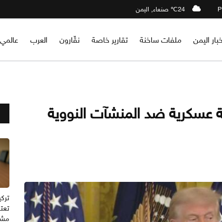
24℃ صنعاء, اليمن
خبار اليمن
ملفات ساخنة
تقارير خاصة
نقّارون
العرب
عالمي
ة عسكرية ضد المنشآت النووية
تركي
تعتز
مشت