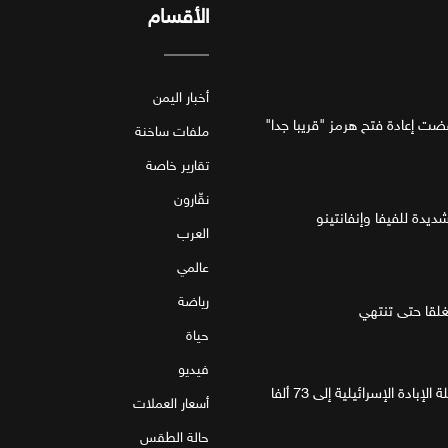
الأقسام
أخبار اليمن
فضت إعادة فتح هرمز "قريبا جدا"
ملفات ساخنة
تقارير خاصة
نقّارون
ديدة للفيفا وإنفانتينو
العرب
عالمي
رياضة
قا حتى تنتهي
حياة
فيديو
غزة.. مقتل 4 فلسطينيين يرفع حصيلة الإبادة الإسرائيلية إلى 73 ألفا
أسعار العملات
حالة الطقس