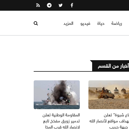
رياضة
حياة
فيديو
المزيد
أخبار من القسم
اع شبوة" تعلن
المقاومة الوطنية تعلن
داف مواقع لأنصار الله
تدمير زورق مفخخ تابع
جبهة حريب
لانصار الله قرب المخا