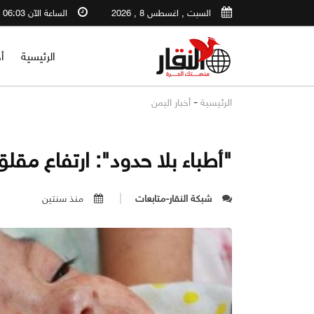
السبت , اغسطس 8 , 2026
الساعة الآن 06:03 AM
الرئيسية
أ
-
الرئيسية
أخبار اليمن
"أطباء بلا حدود": ارتفاع مق
شبكة النقار-متابعات
منذ سنتين