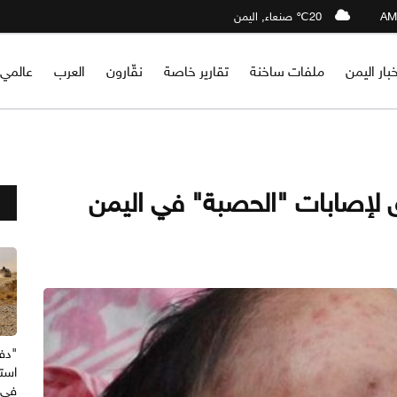
20℃ صنعاء, اليمن
خبار اليمن
ملفات ساخنة
تقارير خاصة
نقّارون
العرب
عالمي
لق لإصابات "الحصبة" في اليمن
"دف
استه
في 