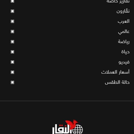
تقارير خاصة
▣
نقّارون
▣
العرب
▣
عالمي
▣
رياضة
▣
حياة
▣
فيديو
▣
أسعار العملات
▣
حالة الطقس
▣