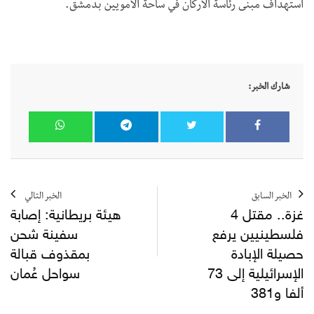
استهداف مبنى رئاسة الأركان في ساحة الأمويين بدمشق.
شارك الخبر:
الخبر السابق
الخبر التالي
غزة.. مقتل 4
هيئة بريطانية: إصابة
فلسطينيين يرفع
سفينة شحن
حصيلة الإبادة
بمقذوف قبالة
الإسرائيلية إلى 73
سواحل عُمان
ألفا و381