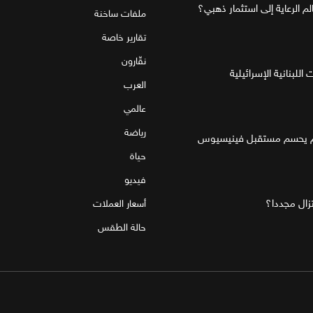
ملفات ساخنة
تقارير خاصة
نقّارون
للبنانية الإسرائيلية
العرب
عالمي
رياضة
قام يحسم مستقبل فينيسيوس
حياة
فيديو
تزال مجددا؟
أسعار العملات
حالة الطقس