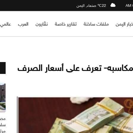
22℃ صنعاء, اليمن
خبار اليمن
ملفات ساخنة
تقارير خاصة
نقّارون
العرب
عالمي
 مكاسبه- تعرف على أسعار الصرف
مصدر
سلط
مرتب