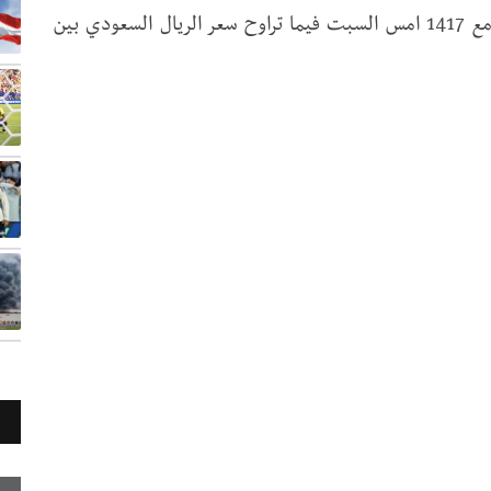
وسجل سعر بيع الدولار الواحد 1425ريالا، مقارنة مع 1417 امس السبت فيما تراوح سعر الريال السعودي بين