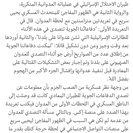
طيران الاحتلال الإسرائيلي في عملياته العدوانية المتكررة،
والزواية الثانية هي الظهور المفاجئ للمتحدث العسكري يحيى
سريع في تغريدتين متزامنتين مع لحظة العدوان. قال في
التغريدة الأولى: "‏دفاعاتُنا الجوية تتصدى في هذه الأثناء
للطائرات الإسرائيلية التي تشن عدوانا على بلدِنا"، والثانية أوردها
بعد وقت وجيز ومن دون تشكيل قائلا: "‏تمكنت دفاعاتنا الجوية
من إطلاق عدد من الصواريخ أرض جو أثناء التصدي للعدوان
الصهيوني على بلدنا وتم إجبار بعض التشكيلات القتالية على
المغادرة قبل تنفيذ عدوانها وإفشال الجزء الأكبر من الهجوم
بفضل الله".
من وجهة نظر عسكرية من الصعب الجزم بأن معلومات عن
تصدي الدفاعات الجوية للطيران المعادي كانت قد وصلت إلى
الناطق العسكري في اللحظات الأولى من العدوان فيكتب تغريدة
بهذا الصدد على منصة إكس. وبالتالي مسألة التصدي للعدوان
من عدمه لم تكن هي السبب في الظهور المفاجئ ليحيى سريع
على منصات التواصل الاجتماعي في لحظة حرجة كتلك بقدر ما