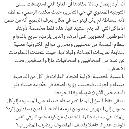
أنه أراد إيصال رسالة مفادها أن الغارة التي استهدفت مبنى
التوجيه المعنوي في حي التحرير، حيث مكتبه الرسمي، لم تطله
لأنه ببساطة لم يكن ليتواجد في مكان يعرف الجميع أنه من ضمن
الأماكن التي قد يتم استهدافها. هذه فقط مخصصة لأولئك
الموظفين المغلوبين على أمرهم والذين يلزمهم سريع بالدوام
بنظام البصمة من صحفيين ومحرري مواقع إلكترونية معنية
بمتابعة تغريدات الجماعة وقياداتها، ‏حيث تتحدث المعلومات
عن عدد من الصحافيين والصحافيات مازالوا مدفونين تحت
الأنقاض.
بالنسبة للحصيلة الأولية لضحايا الغارات في كل من العاصمة
صنعاء والجوف، فبحسب وزارة الصحة في حكومة صنعاء بلغ
العدد حتى الآن ‏9 شهداء و118 جريحا.
يتبقى فقط السؤال لماذا تصر سلطة صنعاء على المسارعة إثر كل
عدوان إلى التهوين منه ومن نوعية الضحايا الذين يسقطون إثره؟
ولماذا هي معنية دائما بالحديث عن كونه عدوانا وفي نفس
الوقت عدوانا فاشلا يقصف المقصوف ويضرب المضروب؟