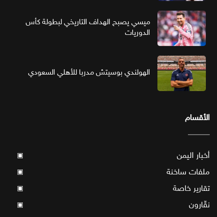
ميسي يصبح الهداف التاريخي لبطولة كأس
الدوريات
الهولندي بوسيتش مدربا للأهلي السعودي
الأقسام
أخبار اليمن
▣
ملفات ساخنة
▣
تقارير خاصة
▣
نقّارون
▣