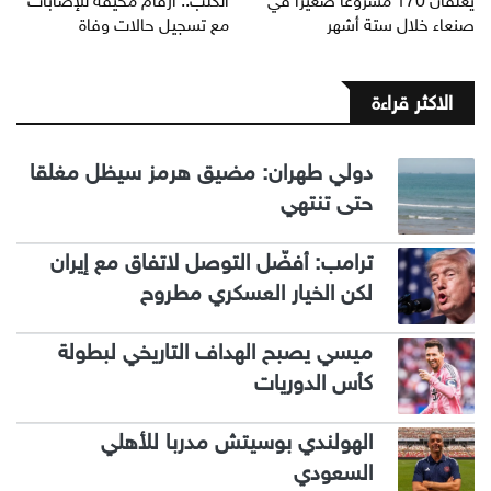
يغلقان 170 مشروعاً صغيراً في
الكلب.. أرقام مخيفة للإصابات
صنعاء خلال ستة أشهر
مع تسجيل حالات وفاة
الاكثر قراءة
دولي طهران: مضيق هرمز سيظل مغلقا
حتى تنتهي
ترامب: أفضّل التوصل لاتفاق مع إيران
لكن الخيار العسكري مطروح
ميسي يصبح الهداف التاريخي لبطولة
كأس الدوريات
الهولندي بوسيتش مدربا للأهلي
السعودي