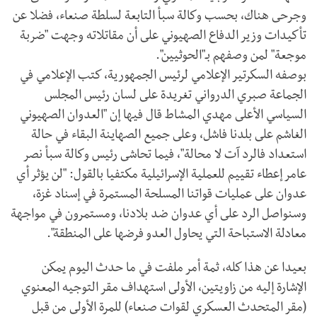
وجرحى هناك، بحسب وكالة سبأ التابعة لسلطة صنعاء، فضلا عن
تأكيدات وزير الدفاع الصهيوني على أن مقاتلاته وجهت "ضربة
موجعة" لمن وصفهم بـ"الحوثيين".
بوصفه السكرتير الإعلامي لرئيس الجمهورية، كتب الإعلامي في
الجماعة صبري الدرواني تغريدة على لسان رئيس المجلس
السياسي الأعلى مهدي المشاط قال فيها إن "العدوان الصهيوني
الغاشم على بلدنا فاشل، وعلى جميع الصهاينة البقاء في حالة
استعداد فالرد آت لا محالة"، فيما تحاشى رئيس وكالة سبأ نصر
عامر إعطاء تقييم للعملية الإسرائيلية مكتفيا بالقول: "لن يؤثر أي
عدوان على عمليات قواتنا المسلحة المستمرة في إسناد غزة،
وسنواصل الرد على أي عدوان ضد بلادنا، ومستمرون في مواجهة
معادلة الاستباحة التي يحاول العدو فرضها على المنطقة".
بعيدا عن هذا كله، ثمة أمر ملفت في ما حدث اليوم يمكن
الإشارة إليه من زاويتين، الأولى استهداف مقر التوجيه المعنوي
(مقر المتحدث العسكري لقوات صنعاء) للمرة الأولى من قبل