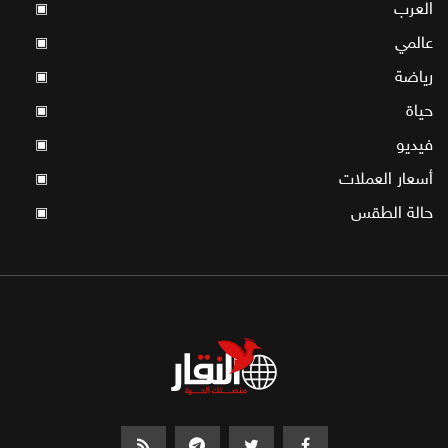
العرب
▣
عالمي
▣
رياضة
▣
حياة
▣
فيديو
▣
أسعار العملات
▣
حالة الطقس
▣