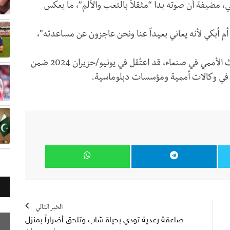
 سبتمبر/أيلول الماضي، مضيفة أن صوته بدا “مثقلاً بالتعب والألم”، ما يعكس
 أم أبكي لأنه يعاني بعيداً عنا ونحن عاجزون عن مساعدته”،
وكان الكلابي، وهو موظف محلي في مكتب المبعوث الأممي في صنعاء، قد اعتُقل في يونيو/حزيران 2024 ضمن
 في وكالات أممية ومؤسسات دبلوماسية.
الخبر التالي
صاعقة رعدية تودي بحياة شاب وتلحق أضراراً بمنزل