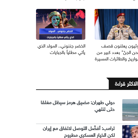
وثيون يعلنون قصف
الخضر جننوني.. المولد الذي
ن الجنّ" بعدد كبير من
يأتي مطلياً بالجبايات
اريخ والطائرات المسيرة
الاكثر قراءة
دولي طهران: مضيق هرمز سيظل مغلقا
حتى تنتهي
ترامب: أفضّل التوصل لاتفاق مع إيران
لكن الخيار العسكري مطروح