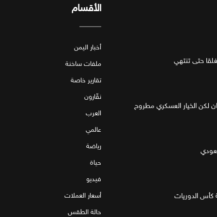
الأقسام
أخبار اليمن
قا حتى تنتهي
ملفات ساخنة
تقارير خاصة
نقّارون
ان لكن الخيار العسكري مطروح
العرب
عالمي
رياضة
سعودي
حياة
فيديو
 كأس الدوريات
أسعار العملات
حالة الطقس