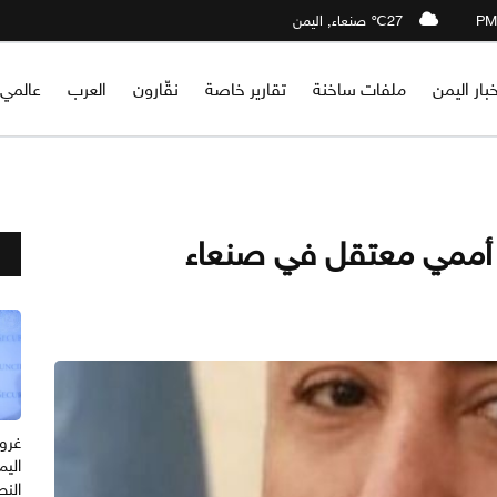
27℃ صنعاء, اليمن
خبار اليمن
ملفات ساخنة
تقارير خاصة
نقّارون
العرب
عالمي
 أممي معتقل في صنعاء
غرو
الي
النط