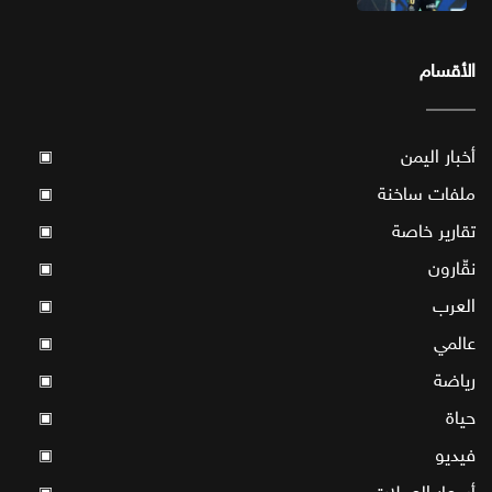
الأقسام
أخبار اليمن
▣
ملفات ساخنة
▣
تقارير خاصة
▣
نقّارون
▣
العرب
▣
عالمي
▣
رياضة
▣
حياة
▣
فيديو
▣