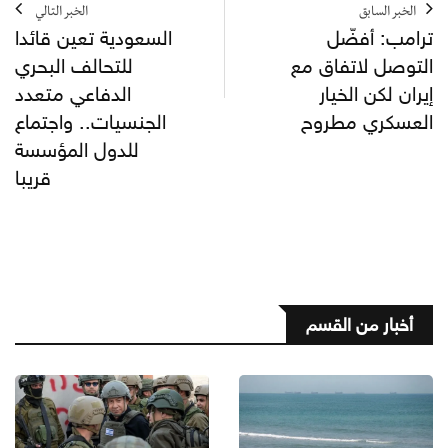
الخبر السابق
الخبر التالي
ترامب: أفضّل
السعودية تعين قائدا
التوصل لاتفاق مع
للتحالف البحري
إيران لكن الخيار
الدفاعي متعدد
العسكري مطروح
الجنسيات.. واجتماع
للدول المؤسسة
قريبا
أخبار من القسم