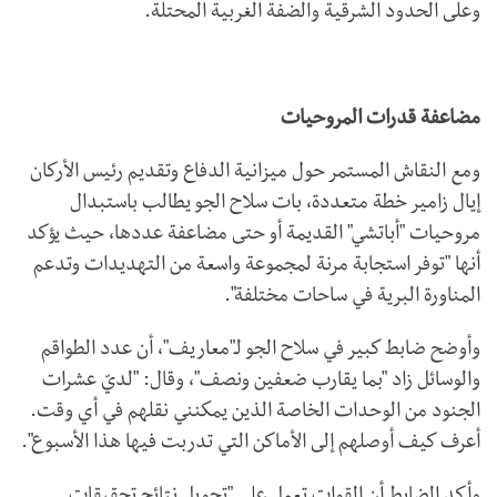
وعلى الحدود الشرقية والضفة الغربية المحتلة.
مضاعفة قدرات المروحيات
ومع النقاش المستمر حول ميزانية الدفاع وتقديم رئيس الأركان
إيال زامير خطة متعددة، بات سلاح الجو يطالب باستبدال
مروحيات "أباتشي" القديمة أو حتى مضاعفة عددها، حيث يؤكد
أنها "توفر استجابة مرنة لمجموعة واسعة من التهديدات وتدعم
المناورة البرية في ساحات مختلفة".
وأوضح ضابط كبير في سلاح الجو لـ"معاريف"، أن عدد الطواقم
والوسائل زاد "بما يقارب ضعفين ونصف"، وقال: "لديّ عشرات
الجنود من الوحدات الخاصة الذين يمكنني نقلهم في أي وقت.
أعرف كيف أوصلهم إلى الأماكن التي تدربت فيها هذا الأسبوع".