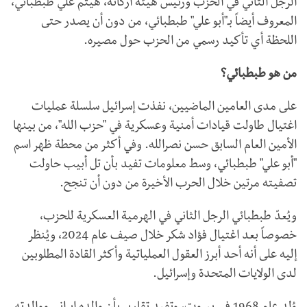
الرجل الثاني في الحزب ورئيس هيئة أركانه، هيثم علي طبطبائي،
المعروف أيضاً بـ"أبو علي" طبطبائي، من دون أن يصدر حتى
اللحظة أي تأكيد رسمي من الحزب حول مصيره.
من هو طبطبائي؟
على مدى العامين الماضيين، نفذت إسرائيل سلسلة عمليات
اغتيال طاولت قيادات أمنية وعسكرية في "حزب الله"، من بينها
الأمين العام السابق حسن نصرالله. وفي أكثر من محطة ظهر اسم
"أبو علي" طبطبائي، وسط معلومات تفيد بأن تل أبيب حاولت
تصفيته مرتين خلال الحرب الأخيرة من دون أن تنجح.
ويُعدّ طبطبائي الرجل الثاني في الهرمية العسكرية للحزب،
خصوصاً بعد اغتيال فؤاد شكر خلال صيف عام 2024، ويُنظر
إليه على أنه أحد أبرز العقول العملياتية وأكثر القادة المطلوبين
لدى الولايات المتحدة وإسرائيل.