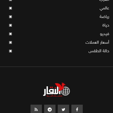
عالمي
▣
رياضة
▣
حياة
▣
فيديو
▣
أسعار العملات
▣
حالة الطقس
▣