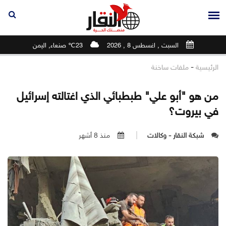
السبت , اغسطس 8 , 2026
23℃ صنعاء, اليمن
-
الرئيسية
ملفات ساخنة
من هو "أبو علي" طبطبائي الذي اغتالته إسرائيل
في بيروت؟
شبكة النقار - وكالات
منذ 8 أشهر