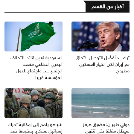
أخبار من القسم
ترامب: أفضّل التوصل لاتفاق
السعودية تعين قائدا للتحالف
مع إيران لكن الخيار العسكري
البحري الدفاعي متعدد
مطروح
الجنسيات.. واجتماع للدول
المؤسسة قريبا
دولي طهران: مضيق هرمز
نتنياهو يلمح إلى إمكانية تحرك
سيظل مغلقا حتى تنتهي
إسرائيل عسكريا بمفردها ضد