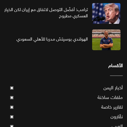
ترامب: أفضّل التوصل لاتفاق مع إيران لكن الخيار
العسكري مطروح
الهولندي بوسيتش مدربا للأهلي السعودي
الأقسام
أخبار اليمن
▣
ملفات ساخنة
▣
تقارير خاصة
▣
نقّارون
▣
العرب
▣