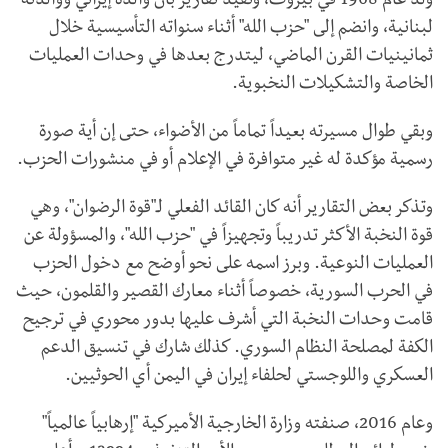
وُلد عام 1968 في بيروت، وتفيد تقارير بأن والده إيراني ووالدته
لبنانية، وانضم إلى "حزب الله" أثناء سنواته التأسيسية خلال
ثمانينيات القرن الماضي، ليتدرج بعدها في وحدات العمليات
الخاصة والتشكيلات النخبوية.
وبقي طوال مسيرته بعيداً تماماً من الأضواء، حتى إن أية صورة
رسمية مؤكدة له غير متوافرة في الإعلام أو في منشورات الحزب.
وتذكر بعض التقارير أنه كان القائد الفعلي لـ"قوة الرضوان"، وهي
قوة النخبة الأكثر تدريباً وتجهيزاً في "حزب الله"، والمسؤولة عن
العمليات النوعية. وبرز اسمه على نحو أوضح مع دخول الحزب
في الحرب السورية، خصوصاً أثناء معارك القصير والقلمون، حيث
قامت وحدات النخبة التي أشرف عليها بدور محوري في ترجيح
الكفة لمصلحة النظام السوري. كذلك شارك في تنسيق الدعم
العسكري واللوجستي لحلفاء إيران في اليمن أي الحوثيين.
وعام 2016، صنفته وزارة الخارجية الأميركية "إرهابياً عالمياً"