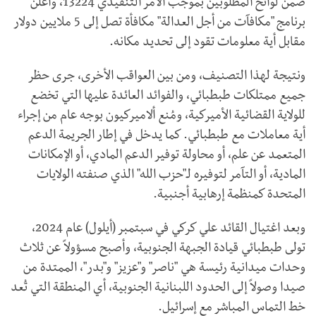
ضمن لوائح المطلوبين بموجب الأمر التنفيذي 13224، وأعلن
برنامج "مكافآت من أجل العدالة" مكافأة تصل إلى 5 ملايين دولار
مقابل أية معلومات تقود إلى تحديد مكانه.
ونتيجة لهذا التصنيف، ومن بين العواقب الأخرى، جرى حظر
جميع ممتلكات طبطبائي، والفوائد العائدة عليها التي تخضع
للولاية القضائية الأميركية، ومُنع ألاميركيون بوجه عام من إجراء
أية معاملات مع طبطبائي. كما يدخل في إطار الجريمة الدعم
المتعمد عن علم، أو محاولة توفير الدعم المادي، أو الإمكانات
المادية، أو التآمر لتوفيره لـ"حزب الله" الذي صنفته الولايات
المتحدة كمنظمة إرهابية أجنبية.
وبعد اغتيال القائد علي كركي في سبتمبر (أيلول) عام 2024،
تولى طبطبائي قيادة الجبهة الجنوبية، وأصبح مسؤولاً عن ثلاث
وحدات ميدانية رئيسة هي "ناصر" و"عزيز" و"بدر"، الممتدة من
صيدا وصولاً إلى الحدود اللبنانية الجنوبية، أي المنطقة التي تُعد
خط التماس المباشر مع إسرائيل.