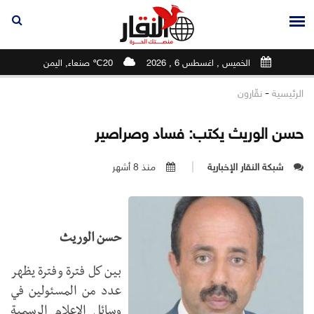
الخميس , اغسطس 6 , 2026
20℃ صنعاء, اليمن
-
الرئيسية
نقّارون
حسن الوريث يكتب: فساد وصراصير
شبكة النقار الإخبارية
منذ 8 أشهر
حسن الوريث
بين كل فترة وفترة يظهر
عدد من المسئولين في
وسائل الإعلام الرسمية