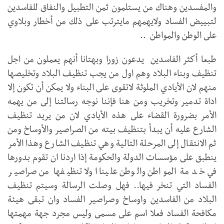
والمفسدين وهناك من يستلمون ثمن التطبيل والنفاق للفاسدين
لتبييض الفساد ولايهمهم مايترتب على ذلك من أخطار وبلاوي
على الوطن والمواطن ..
طبعا أكثر الفاسدين يدعون زورا وبهتانا أنهم يعملون من اجل
تنظيف وبناء البلاد وهم اول من يجب تنظيف البلاد وتخليصها
منهم لان الأيادي الملوثة لاتقوى على البناء ولا يمكن أن تكون إلا
اداة تدمير وتخريب ومن هنا فإننا نوجه رسالتنا إلى من يهمه
الأمر بضرورة القضاء على هذه الأيادي لان من يريد تنظيف
الشارع عليه أن يبدأ بتنظيف بيته من الصراصير والأوساخ ومن
ثم الانتقال إلى المرحلة التالية وهي تنظيف الشارع وهذا الأمر
ينطبق على مؤسسات الدولة والحكومة إذا اردنا ان تقوم بدورها
في خدمة المواطن والوطن علينا اولا تنظيفها من صراصير
الفساد التي تنخر فيها.. فهل وصلت الرسالة وسيتم تنظيف
البلاد من الفاسدين واوساخ وصراصير الفساد وان تبقى هيئة
مكافحة الفساد فعلا اسم على مسمى وليس مجرد جهة مهمتها