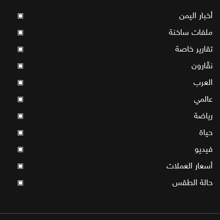
أخبار اليمن
▣
ملفات ساخنة
▣
تقارير خاصة
▣
نقّارون
▣
العرب
▣
عالمي
▣
رياضة
▣
حياة
▣
فيديو
▣
أسعار العملات
▣
حالة الطقس
▣