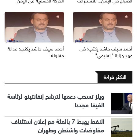
الصراع في اليمن... للاستنزاف
الحركة الكشفية في اليمن
أحمد سيف حاشد يكتب: في
أحمد سيف حاشد يكتب: عدالة
عهد وزارة "العليمي"
مغلولة
الاكثر قراءة
ويلز تسحب دعمها لترشح إنفانتينو لرئاسة
الفيفا مجددا
النفط يهبط 7 بالمئة مع إعلان استئناف
مفاوضات واشنطن وطهران