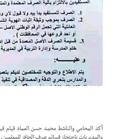
أكد المحامي والناشط محمد حسن العماد قيام قيا
والمديريات باحتجاز قسائم صرف الحافز للمعلمين.