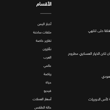
الأقسام
أخبار اليمن
قا حتى تنتهي
ملفات ساخنة
تقارير خاصة
نقّارون
ان لكن الخيار العسكري مطروح
العرب
عالمي
رياضة
سعودي
حياة
فيديو
 كأس الدوريات
أسعار العملات
حالة الطقس