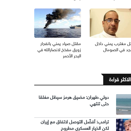
ل مغترب يمني داخل
مقتل صياد يمني بانفجار
د في الصومال
زورق مفخخ لانصارالله في
البحر الأحمر
الاكثر قراءة
دولي طهران: مضيق هرمز سيظل مغلقا
حتى تنتهي
ترامب: أفضّل التوصل لاتفاق مع إيران
لكن الخيار العسكري مطروح