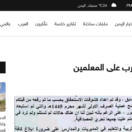
24℃ صنعاء, اليمن
خبار اليمن
ملفات ساخنة
تقارير خاصة
نقّارون
العرب
عالمي
حرب على المعلمين
الحد
وتض
قصف