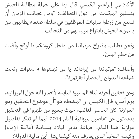
الأكاديمي إبراهيم الكبسي قال ردا على حملة مطالبة الجيش
بتسليم المرتبات من دول التحالف: "ومن عجائب الزمان أن
تسمع من زرطوا مرتبات الموظفين في سلطة صنعاء يطالبون من
يسمونه الجيش بانتزاع مرتباتهم من التحالف.
ونحن نطالب بانتزاع مرتباتنا من داخل كروشكم يا أوقح وأفسد
من حكم اليمن".
وأضاف: "مرتباتنا من إيراداتنا يا من نهبتوها 9 سنوات وتحت
شماعة العدوان والحصار أفقرتمونا".
وعن تحقيق أجرته قناة المسيرة التابعة لأنصار الله حول الميزانية،
يوم أمس، قال الكبسي إن المضحك هو "أن موضوع التحقيق وهو
الموازنة كان الحاضر الغائب، حيث جميع من ظهروا في التحقيق
يتحدثون عن تفاصيل ميزانية العام 2014 فيما لم تذكر تفاصيل
موازنة هذا العام. جماعة تدير البلاد بسياسة (مالية الإمام)
وكيسه المخبأ الذي يصرف منه كيفما يشاء أين مالية الدولة؟