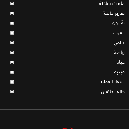
ملفات ساخنة
▣
تقارير خاصة
▣
نقّارون
▣
العرب
▣
عالمي
▣
رياضة
▣
حياة
▣
فيديو
▣
أسعار العملات
▣
حالة الطقس
▣