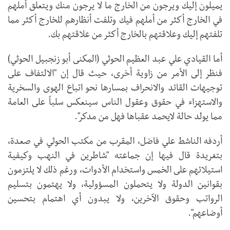
يميلون إليك ويرجون من الخارج ما لا يرجون منك ويتعلق أملهم
في الخارج أكثر من أملهم فيك وتلفت أنظارهم للخارج أكثر مما
تلفتهم إليك وعلاقتهم بالخارج أكثر من علاقتهم بك.
أما القيادي علي عبد العظيم الحوثي (المكنى أبو زنجبيل الحوثي)
فنظر إلى الأمر من زاوية أخرى، حيث قال إن "الالتفاف على
توجيهات القائد والانحراف بمسارها نحو اتباع الهوى والسخرية
والاستهزاء في حقوق وعقول الناس سينعكس سلباً على العامة
مما يولد حالة لايحمد عقباها فهل من مدكر".
أردفه الناشط علي فاضل، المقرب من مكتب الحوثي في صعدة،
بتغريدة قال فيها إن جماعته "شاطرين في النهب وكيفية
استيلائهم على الخمس واستخدام الأدوات، ورغم ذلك لا يلتزمون
بقوانين الدولة ولا يتحملون المسؤولية، ولا يهتمون بتسليم
الرواتب وحقوق الآخرين، ولا يبدون أي اهتمام بتحسين
أوضاعهم".