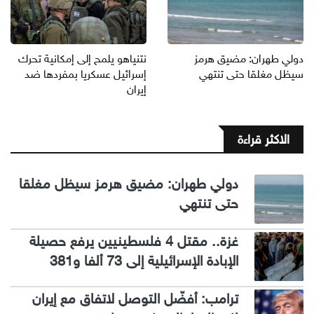
دولي طهران: مضيق هرمز
نتنياهو يلمح إلى إمكانية تحرك
سيظل مغلقا حتى تنتهي
إسرائيل عسكريا بمفردها ضد
إيران
الاكثر قراءة
دولي طهران: مضيق هرمز سيظل مغلقا
حتى تنتهي
غزة.. مقتل 4 فلسطينيين يرفع حصيلة
الإبادة الإسرائيلية إلى 73 ألفا و381
ترامب: أفضّل التوصل لاتفاق مع إيران