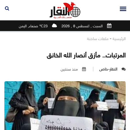
السبت , اغسطس 8 , 2026
23℃ صنعاء, اليمن
-
الرئيسية
ملفات ساخنة
المرتبات.. مأزق أنصار الله الخانق
النقار-خاص
منذ سنتين