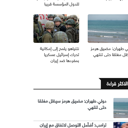
للدول المؤسسة قريبا
ي طهران: مضيق هرمز
نتنياهو يلمح إلى إمكانية
ل مغلقا حتى تنتهي
تحرك إسرائيل عسكريا
بمفردها ضد إيران
الاكثر قراءة
دولي طهران: مضيق هرمز سيظل مغلقا
حتى تنتهي
ترامب: أفضّل التوصل لاتفاق مع إيران