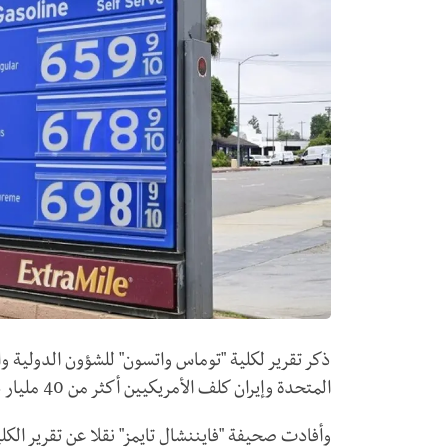
ذكر تقرير لكلية "توماس واتسون" للشؤون الدولية وال
المتحدة وإيران كلف الأمريكيين أكثر من 40 مليار دولار نفقات إضافية على الوقود.
وأفادت صحيفة "فايننشال تايمز" نقلا عن تقرير الكلي