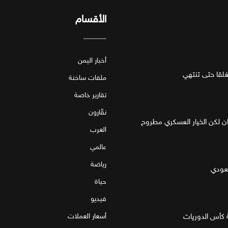
الأقسام
أخبار اليمن
قا حتى تنتهي
ملفات ساخنة
تقارير خاصة
نقّارون
ان لكن الخيار العسكري مطروح
العرب
عالمي
رياضة
سعودي
حياة
فيديو
 كأس الدوريات
أسعار العملات