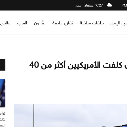
27℃ صنعاء, اليمن
خبار اليمن
ملفات ساخنة
تقارير خاصة
نقّارون
العرب
عالمي
تقرير أمريكي: الحرب على إيران كلفت الأمريكيين أكثر من 40
ترا
لاتف
الع