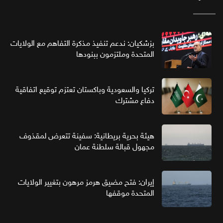
بزشكيان: ندعم تنفيذ مذكرة التفاهم مع الولايات
المتحدة وملتزمون ببنودها
تركيا والسعودية وباكستان تعتزم توقيع اتفاقية
دفاع مشترك
هيئة بحرية بريطانية: سفينة تتعرض لمقذوف
مجهول قبالة سلطنة عمان
إيران: فتح مضيق هرمز مرهون بتغيير الولايات
المتحدة موقفها