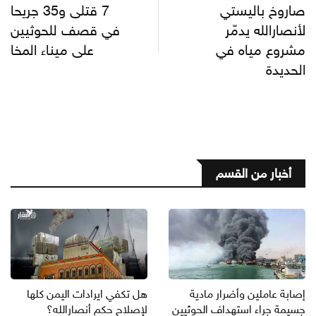
صاروخ باليستي
7 قتلى و35 جريحا
لأنصارالله يدمّر
في قصف للحوثيين
مشروع مياه في
على ميناء المخا
الحديدة
أخبار من القسم
إصابة عاملين وأضرار مادية
هل تكفي ايرادات اليمن كلها
جسيمة جراء استهداف الحوثيين
لإصلاح حكم أنصارالله؟