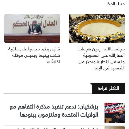
ميناء المخا
مجلس الأمن يدين هجمات
قاضٍ يطرد محامياً على خلفية
أنصارالله على السعودية
خلاف بينهما ويحبس موكله
والسفن التجارية ويحذر من
نكايةً به
التصعيد في اليمن
الاكثر قراءة
بزشكيان: ندعم تنفيذ مذكرة التفاهم مع
الولايات المتحدة وملتزمون ببنودها