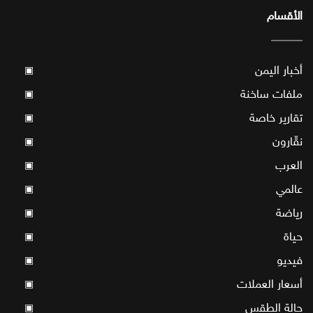
الأقسام
أخبار اليمن
▣
ملفات ساخنة
▣
تقارير خاصة
▣
نقّارون
▣
العرب
▣
عالمي
▣
رياضة
▣
حياة
▣
فيديو
▣
أسعار العملات
▣
حالة الطقس
▣