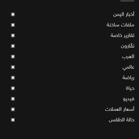
أخبار اليمن
▣
ملفات ساخنة
▣
تقارير خاصة
▣
نقّارون
▣
العرب
▣
عالمي
▣
رياضة
▣
حياة
▣
فيديو
▣
أسعار العملات
▣
حالة الطقس
▣