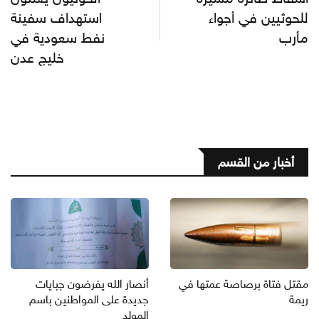
للحوثيين في أجواء
استهداف سفينة
مأرب
نفط سعودية في
خليج عدن
أخبار من القسم
مقتل فتاة برصاصة عمتها في
أنصار الله يفرضون جبايات
ريمة
جديدة على المواطنين باسم
المولد