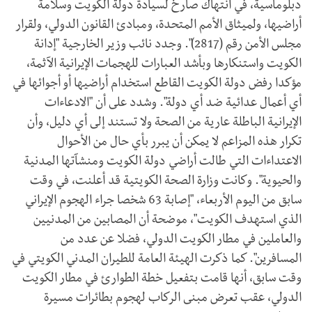
دبلوماسية، في انتهاك صارخ لسيادة دولة الكويت وسلامة
أراضيها، ولميثاق الأمم المتحدة، ومبادئ القانون الدولي، ولقرار
مجلس الأمن رقم (2817)". وجدد نائب وزير الخارجية "إدانة
الكويت واستنكارها وبأشد العبارات للهجمات الإيرانية الآثمة،
مؤكدا رفض دولة الكويت القاطع استخدام أراضيها أو أجوائها في
أي أعمال عدائية ضد أي دولة". وشدد على أن "الادعاءات
الإيرانية الباطلة عارية من الصحة ولا تستند إلى أي دليل، وأن
تكرار هذه المزاعم لا يمكن أن يبرر بأي حال من الأحوال
الاعتداءات التي طالت أراضي دولة الكويت ومنشآتها المدنية
والحيوية". وكانت وزارة الصحة الكويتية قد أعلنت، في وقت
سابق من اليوم الأربعاء، "إصابة 63 شخصا جراء الهجوم الإيراني
الذي استهدف الكويت"، موضحة أن المصابين من المدنيين
والعاملين في مطار الكويت الدولي، فضلا عن عدد من
المسافرين". كما ذكرت الهيئة العامة للطيران المدني الكويتي في
وقت سابق، أنها قامت بتفعيل خطة الطوارئ في مطار الكويت
الدولي، عقب تعرض مبنى الركاب لهجوم بطائرات مسيرة