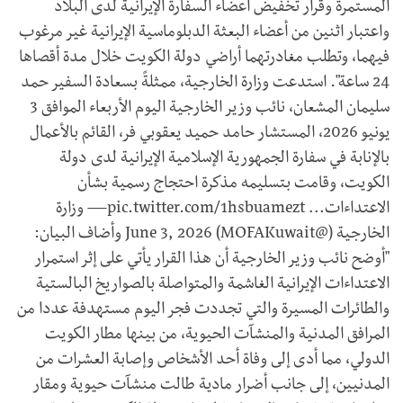
المستمرة وقرار تخفيض أعضاء السفارة الإيرانية لدى البلاد
واعتبار اثنين من أعضاء البعثة الدبلوماسية الإيرانية غير مرغوب
فيهما، وتطلب مغادرتهما أراضي دولة الكويت خلال مدة أقصاها
24 ساعة". استدعت وزارة الخارجية، ممثلةً بسعادة السفير حمد
سليمان المشعان، نائب وزير الخارجية اليوم الأربعاء الموافق 3
يونيو 2026، المستشار حامد حميد يعقوبي فر، القائم بالأعمال
بالإنابة في سفارة الجمهورية الإسلامية الإيرانية لدى دولة
الكويت، وقامت بتسليمه مذكرة احتجاج رسمية بشأن
الاعتداءات… pic.twitter.com/1hsbuamezt— وزارة
الخارجية (@MOFAKuwait) June 3, 2026 وأضاف البيان:
"أوضح نائب وزير الخارجية أن هذا القرار يأتي على إثر استمرار
الاعتداءات الإيرانية الغاشمة والمتواصلة بالصواريخ البالستية
والطائرات المسيرة والتي تجددت فجر اليوم مستهدفة عددا من
المرافق المدنية والمنشآت الحيوية، من بينها مطار الكويت
الدولي، مما أدى إلى وفاة أحد الأشخاص وإصابة العشرات من
المدنيين، إلى جانب أضرار مادية طالت منشآت حيوية ومقار