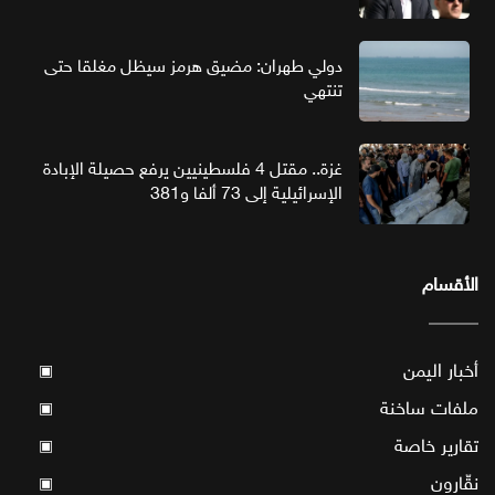
دولي طهران: مضيق هرمز سيظل مغلقا حتى
تنتهي
غزة.. مقتل 4 فلسطينيين يرفع حصيلة الإبادة
الإسرائيلية إلى 73 ألفا و381
الأقسام
أخبار اليمن
▣
ملفات ساخنة
▣
تقارير خاصة
▣
نقّارون
▣