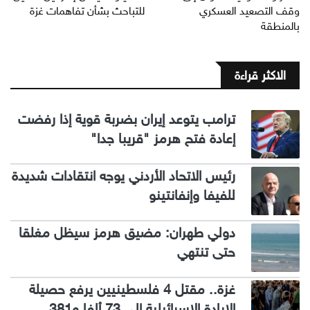
وقف التصعيد العسكري
للتباحث بشأن تفاهمات غزة
بالمنطقة
الاكثر قراءة
ترامب يتوعد إيران بضربة قوية إذا رفضت
إعادة فتح هرمز "قريبا جدا"
رئيس الاتحاد الأردني يوجه انتقادات شديدة
للفيفا وإنفانتينو
دولي طهران: مضيق هرمز سيظل مغلقا
حتى تنتهي
غزة.. مقتل 4 فلسطينيين يرفع حصيلة
الإبادة الإسرائيلية إلى 73 ألفا و381