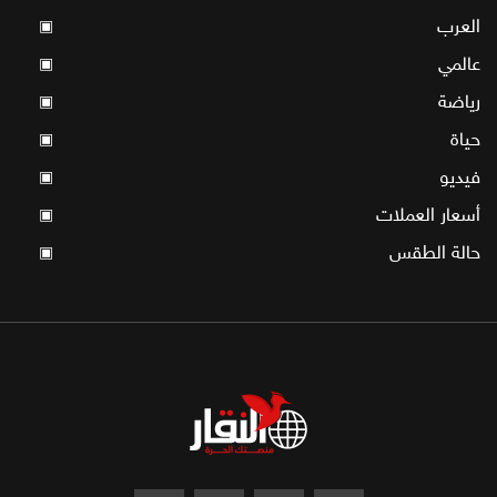
العرب
▣
عالمي
▣
رياضة
▣
حياة
▣
فيديو
▣
أسعار العملات
▣
حالة الطقس
▣