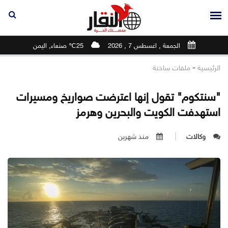
الجمعة , اغسطس 7 , 2026
25℃ صنعاء, اليمن
-
الرئيسية
ملفات ساخنة
"سنتكوم" تقول إنها اعترضت صواريخ ومسيرات
استهدفت الكويت والبحرين وهرمز
وكالات
منذ شهرين