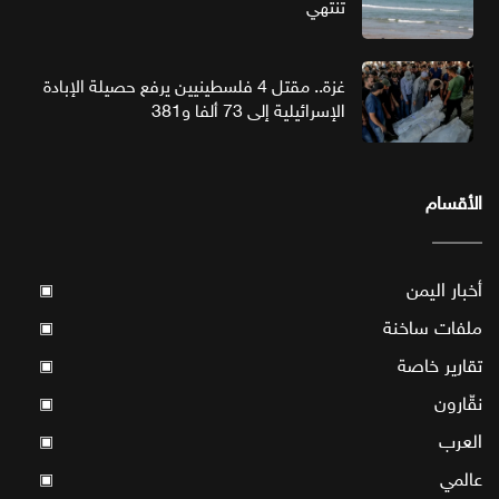
تنتهي
غزة.. مقتل 4 فلسطينيين يرفع حصيلة الإبادة
الإسرائيلية إلى 73 ألفا و381
الأقسام
أخبار اليمن
▣
ملفات ساخنة
▣
تقارير خاصة
▣
نقّارون
▣
العرب
▣
عالمي
▣