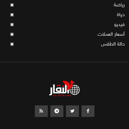
رياضة
▣
حياة
▣
فيديو
▣
أسعار العملات
▣
حالة الطقس
▣