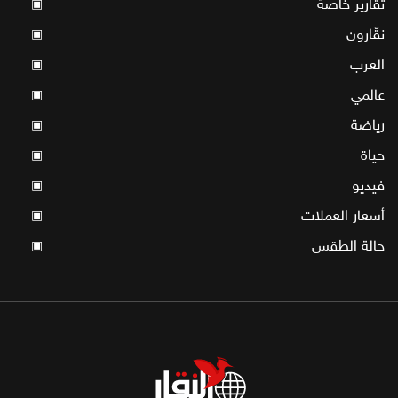
تقارير خاصة
▣
نقّارون
▣
العرب
▣
عالمي
▣
رياضة
▣
حياة
▣
فيديو
▣
أسعار العملات
▣
حالة الطقس
▣