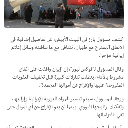
كشف مسؤول بارز في البيت الأبيض، عن تفاصيل إضافية في
الاتفاق المقترح مع طهران، تتنافى مع ما تناقلته وسائل إعلام
إيرانية مؤخرا.
وقال المسؤول لـ"فوكس نيوز"، إن "إيران وافقت على اتفاق
مشروط بالأداء، يتطلب تنازلات كبيرة قبل تخفيف العقوبات
المفروضة عليها والإفراج عن أموالها المجمدة".
ووفقا للمسؤول، سيتم تدمير المواد النووية الإيرانية وإزالتها،
وتفكيك برنامجها النووي، بينما لن يتم الإفراج عن أي أموال حتى
تفي بالتزاماتها.