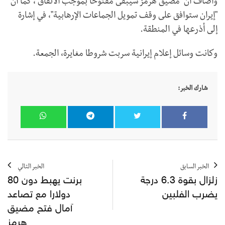
وأضاف أن "مضيق هرمز سيبقى مفتوحا بموجب الاتفاق"، كما أن
"إيران ستوافق على وقف تمويل الجماعات الإرهابية"، في إشارة
إلى أذرعها في المنطقة.
وكانت وسائل إعلام إيرانية سربت شروطا مغايرة، الجمعة.
شارك الخبر:
الخبر السابق
الخبر التالي
زلزال بقوة 6.3 درجة
برنت يهبط دون 80
يضرب الفلبين
دولارا مع تصاعد
آمال فتح مضيق
هرمز