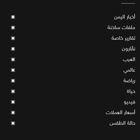
أخبار اليمن
▣
ملفات ساخنة
▣
تقارير خاصة
▣
نقّارون
▣
العرب
▣
عالمي
▣
رياضة
▣
حياة
▣
فيديو
▣
أسعار العملات
▣
حالة الطقس
▣