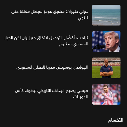
دولي طهران: مضيق هرمز سيظل مغلقا حتى
تنتهي
ترامب: أفضّل التوصل لاتفاق مع إيران لكن الخيار
العسكري مطروح
الهولندي بوسيتش مدربا للأهلي السعودي
ميسي يصبح الهداف التاريخي لبطولة كأس
الدوريات
الأقسام