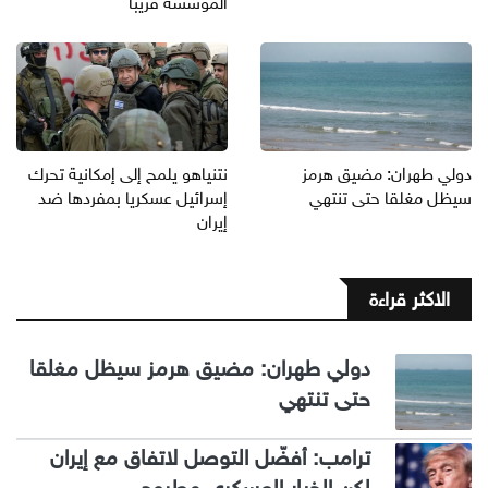
المؤسسة قريبا
دولي طهران: مضيق هرمز
نتنياهو يلمح إلى إمكانية تحرك
سيظل مغلقا حتى تنتهي
إسرائيل عسكريا بمفردها ضد
إيران
الاكثر قراءة
دولي طهران: مضيق هرمز سيظل مغلقا
حتى تنتهي
ترامب: أفضّل التوصل لاتفاق مع إيران