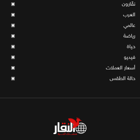
نقّارون
▣
العرب
▣
عالمي
▣
رياضة
▣
حياة
▣
فيديو
▣
أسعار العملات
▣
حالة الطقس
▣