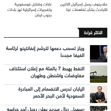
ملادينوف يصل إسرائيل الاثنين
غارات وقنابل فوسفورية
للتباحث بشأن تفاهمات غزة
وتفجيرات إسرائيلية تهز بلدات
جنوب لبنان
الاكثر قراءة
ويلز تسحب دعمها لترشح إنفانتينو لرئاسة
الفيفا مجددا
النفط يهبط 7 بالمئة مع إعلان استئناف
مفاوضات واشنطن وطهران
اليابان تدرس الانضمام إلى المبادرة
السعودية لأمن البحر الأحمر
رسميا.. ريال مدريد يعلن رحيل أحد حراسه