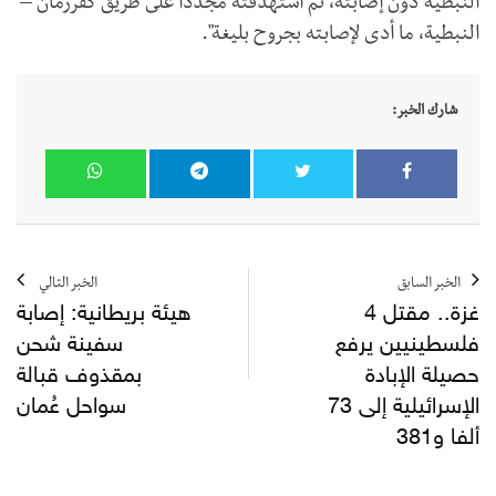
النبطية دون إصابته، ثم استهدفته مجددا على طريق كفررمان –
النبطية، ما أدى لإصابته بجروح بليغة".
شارك الخبر:
الخبر السابق
الخبر التالي
غزة.. مقتل 4
هيئة بريطانية: إصابة
فلسطينيين يرفع
سفينة شحن
حصيلة الإبادة
بمقذوف قبالة
الإسرائيلية إلى 73
سواحل عُمان
ألفا و381