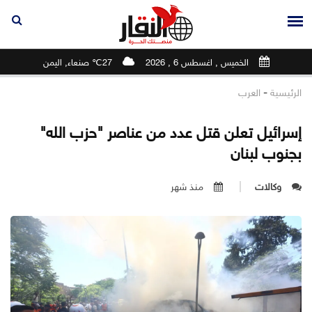
الخميس , اغسطس 6 , 2026
27℃ صنعاء, اليمن
-
الرئيسية
العرب
إسرائيل تعلن قتل عدد من عناصر "حزب الله"
بجنوب لبنان
وكالات
منذ شهر