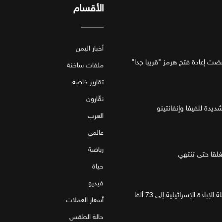
الأقسام
أخبار اليمن
فضت إعادة فتح هرمز "قريبا جدا"
ملفات ساخنة
تقارير خاصة
نقّارون
ديدة للفيفا وإنفانتينو
العرب
عالمي
رياضة
قا حتى تنتهي
حياة
فيديو
غزة.. مقتل 4 فلسطينيين يرفع حصيلة الإبادة الإسرائيلية إلى 73 ألفا
أسعار العملات
حالة الطقس