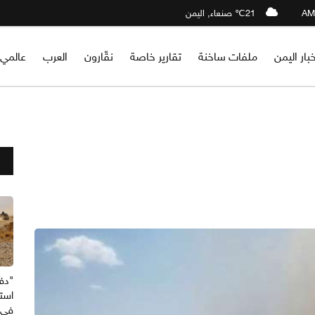
21℃ صنعاء, اليمن
خبار اليمن
ملفات ساخنة
تقارير خاصة
نقّارون
العرب
عالمي
"دف
استه
في 