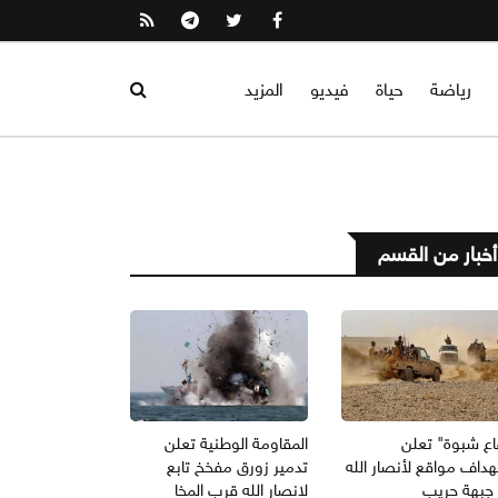
رياضة
حياة
فيديو
المزيد
أخبار من القسم
اع شبوة" تعلن
المقاومة الوطنية تعلن
داف مواقع لأنصار الله
تدمير زورق مفخخ تابع
جبهة حريب
لانصار الله قرب المخا