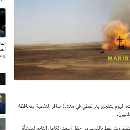
الجا
أنصا
وال
اليوم بتفجير بئر نفطي في منشأة صافر النفطية بمحافظة
لمين).
فط وبئر نفط بالقرب من حقل أسعد الكامل التابع لمنشأة