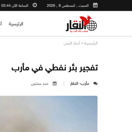
السبت , اغسطس 8 , 2026
الساعة الآن 03:44 AM
الرئيسية
أ
-
الرئيسية
أخبار اليمن
تفجير بئر نفطي في مأرب
مأرب- النقار
منذ سنتين