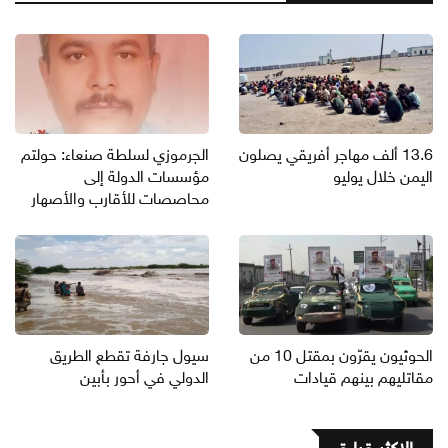
13.6 ألف مهاجر أفريقي يصلون
الجرموزي لسلطة صنعاء: حولتم
اليمن خلال يوليو
مؤسسات الدولة إلى
محاصصات للأقارب والأصهار
الحوثيون يقرّون بمقتل 10 من
سيول جارفة تقطع الطريق
مقاتليهم بينهم قيادات
الدولي في أحور بأبين