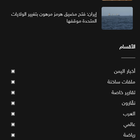
إيران: فتح مضيق هرمز مرهون بتغيير الولايات
المتحدة موقفها
الأقسام
أخبار اليمن
▣
ملفات ساخنة
▣
تقارير خاصة
▣
نقّارون
▣
العرب
▣
عالمي
▣
رياضة
▣