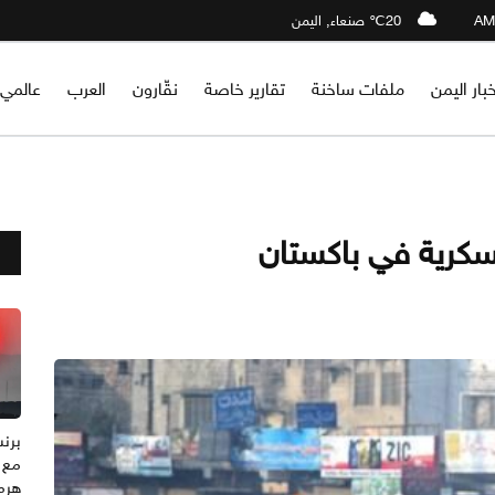
20℃ صنعاء, اليمن
خبار اليمن
ملفات ساخنة
تقارير خاصة
نقّارون
العرب
عالمي
مع 
هرم