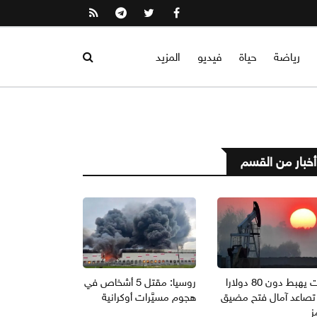
رياضة
حياة
فيديو
المزيد
أخبار من القسم
برنت يهبط دون 80 دولارا
روسيا: مقتل 5 أشخاص في
تصاعد آمال فتح مضيق
هجوم مسيَّرات أوكرانية
ز