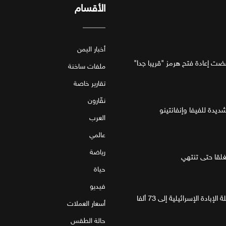
الأقسام
أخبار اليمن
فضت إعادة فتح هرمز "قريبا جدا"
ملفات ساخنة
تقارير خاصة
نقّارون
ديدة للفيفا وإنفانتينو
العرب
عالمي
رياضة
قا حتى تنتهي
حياة
فيديو
غزة.. مقتل 4 فلسطينيين يرفع حصيلة الإبادة الإسرائيلية إلى 73 ألفا
أسعار العملات
حالة الطقس