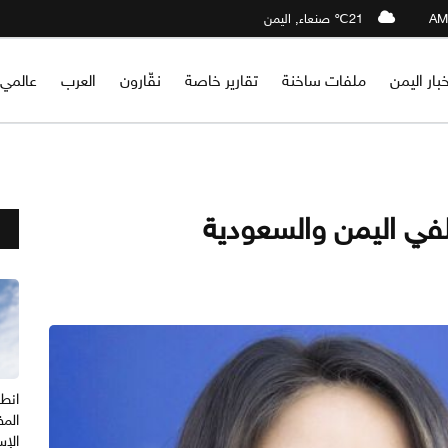
21℃ صنعاء, اليمن
خبار اليمن
ملفات ساخنة
تقارير خاصة
نقّارون
العرب
عالمي
في اليمن والسعودية
انطل
المف
الإس