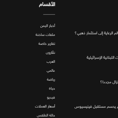
الأقسام
أخبار اليمن
ملفات ساخنة
تقارير خاصة
نقّارون
للبنانية الإسرائيلية
العرب
عالمي
رياضة
تزال مجددا؟
حياة
فيديو
قام يحسم مستقبل فينيسيوس
أسعار العملات
حالة الطقس