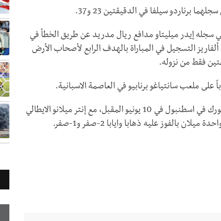
ا برناردو سيلفا في الدقيقتين 23 و37.
ي سجله إيدر ميليتاو مدافع ريال مدريد عن طريق الخطأ في
تتم البديل جوليان ألفاريز التسجيل في المباراة بالهدف الرابع لأصحاب الأرض
تين فقط من نزوله.
ويلتقي مان سيتي في النهائي المقرر على ملعب أتاتورك في اسطنبول في 10 يونيو المقبل، مع إنتر ميلانو الايطالي
 بالفوز عليه ذهابا وايابا 2-صفر و1-صفر.