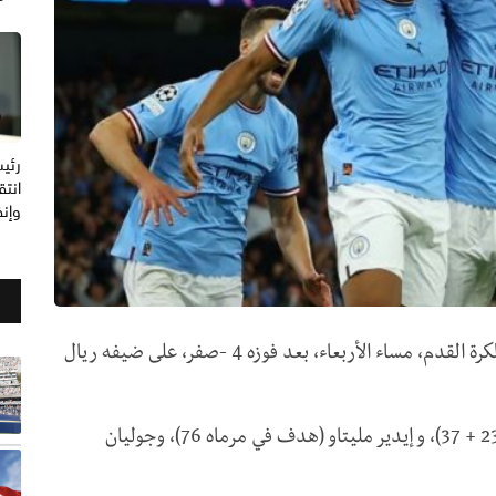
رئيس
انتق
وإنف
تأهل مانشستر سيتي إلى نهائي دوري أبطال أوروبا لكرة القدم، مساء الأربعاء، بعد فوزه 4 -صفر، على ضيفه ريال
رباعية أصحاب الأرض حملت توقيع برناندو سيلفا (23 + 37)، و إيدير مليتاو (هدف في مرماه 76)، وجوليان