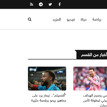
رياضة
حياة
فيديو
المزيد
أخبار من القسم
ي يصبح الهداف
"أُقصيتم".. نيمار يرد على
ريخي لبطولة كأس
جماهير ريمو برقصة مثيرة
ريات