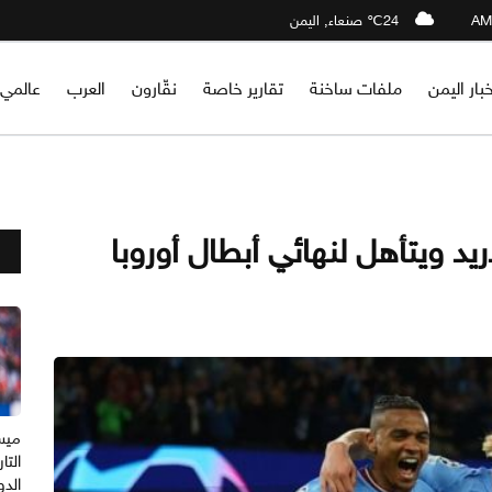
24℃ صنعاء, اليمن
خبار اليمن
ملفات ساخنة
تقارير خاصة
نقّارون
العرب
عالمي
د ويتأهل لنهائي أبطال أوروبا
ميس
التا
الدو