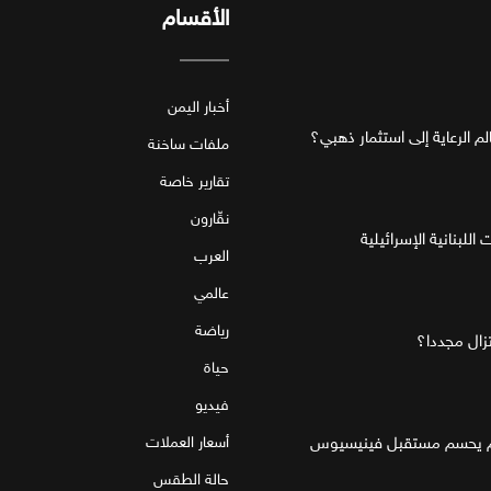
الأقسام
أخبار اليمن
ملفات ساخنة
تقارير خاصة
نقّارون
للبنانية الإسرائيلية
العرب
عالمي
رياضة
تزال مجددا؟
حياة
فيديو
قام يحسم مستقبل فينيسيوس
أسعار العملات
حالة الطقس