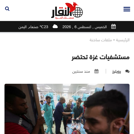
الخميس , اغسطس 6 , 2026
23℃ صنعاء, اليمن
-
الرئيسية
ملفات ساخنة
مستشفيات غزة تحتضر
رويترز
منذ سنتين