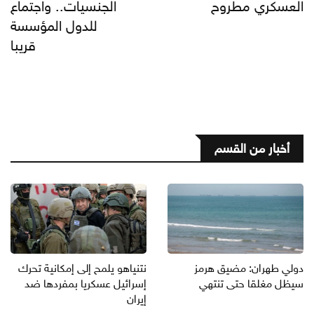
العسكري مطروح
الجنسيات.. واجتماع
للدول المؤسسة
قريبا
أخبار من القسم
دولي طهران: مضيق هرمز
نتنياهو يلمح إلى إمكانية تحرك
سيظل مغلقا حتى تنتهي
إسرائيل عسكريا بمفردها ضد
إيران