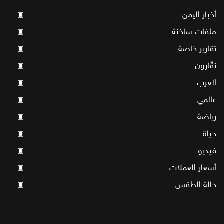
أخبار اليمن
▣
ملفات ساخنة
▣
تقارير خاصة
▣
نقّارون
▣
العرب
▣
عالمي
▣
رياضة
▣
حياة
▣
فيديو
▣
أسعار العملات
▣
حالة الطقس
▣