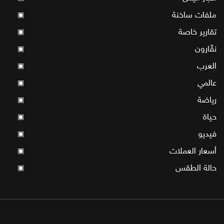
ملفات ساخنة
▣
تقارير خاصة
▣
نقّارون
▣
العرب
▣
عالمي
▣
رياضة
▣
حياة
▣
فيديو
▣
أسعار العملات
▣
حالة الطقس
▣