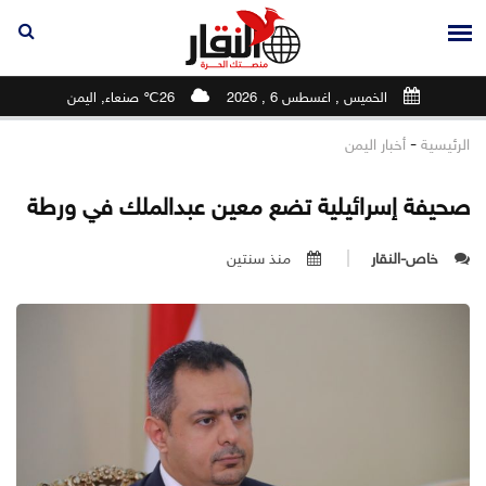
الخميس , اغسطس 6 , 2026
26℃ صنعاء, اليمن
-
الرئيسية
أخبار اليمن
صحيفة إسرائيلية تضع معين عبدالملك في ورطة
خاص-النقار
منذ سنتين