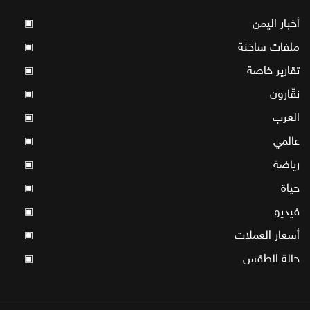
أخبار اليمن
▣
ملفات ساخنة
▣
تقارير خاصة
▣
نقّارون
▣
العرب
▣
عالمي
▣
رياضة
▣
حياة
▣
فيديو
▣
أسعار العملات
▣
حالة الطقس
▣