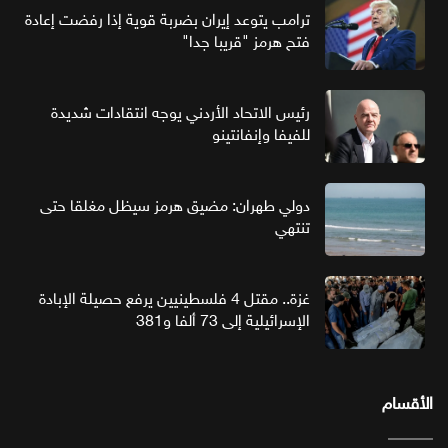
ترامب يتوعد إيران بضربة قوية إذا رفضت إعادة
فتح هرمز "قريبا جدا"
رئيس الاتحاد الأردني يوجه انتقادات شديدة
للفيفا وإنفانتينو
دولي طهران: مضيق هرمز سيظل مغلقا حتى
تنتهي
غزة.. مقتل 4 فلسطينيين يرفع حصيلة الإبادة
الإسرائيلية إلى 73 ألفا و381
الأقسام