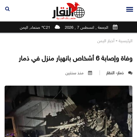
الجمعة , اغسطس 7 , 2026
21℃ صنعاء, اليمن
-
الرئيسية
أخبار اليمن
وفاة وإصابة 6 أشخاص بانهيار منزل في ذمار
ذمار- النقار
منذ سنتين