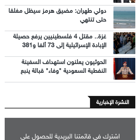
دولي طهران: مضيق هرمز سيظل مغلقا
حتى تنتهي
غزة.. مقتل 4 فلسطينيين يرفع حصيلة
الإبادة الإسرائيلية إلى 73 ألفا و381
الحوثيون يعلنون استهداف السفينة
النفطية السعودية "وفاء" قبالة ينبع
النشرة الإخبارية
اشترك في قائمتنا البريدية للحصول على