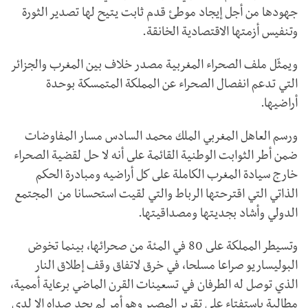
جهودها من أجل إيجاد موطئ قدم ثابت يتيح لها تصدير الثورة
وتنفيس أزمتها الاقتصادية الخانقة.
ويمثّل ملف الصحراء المغربية مصدر خلاف بين المغرب والجزائر
التي تدعم انفصال الصحراء عن المملكة المتمسكة بوحدة
أراضيها.
ورسم العاهل المغربي الملك محمد السادس مسار المفاوضات
ضمن أطر الثوابت الوطنية القائمة على أنه لا حل لقضية الصحراء
خارج سيادة المغرب الكاملة على كل أراضيه ومبادرة الحكم
الذاتي التي اقترحتها الرباط والتي لقيت استحسانا من المجتمع
الدولي وأشاد بجديتها ومصداقيتها.
وتسيطر المملكة على 80 في المئة من صحرائها، بينما تخوض
البوليساريو صراعا مسلحا، في خرق لاتفاق وقف إطلاق النار
الذي توصل له الطرفان في تسعينات القرن الماضي برعاية أممية،
مطالبة باستفتاء على تقرير المصير وهو أمر لم يجد صداه إلا لدى