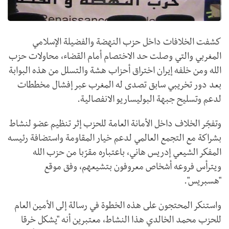
كشفت الخلافات داخل حزب النهضة والفضيلة الإسلامي
المغربي والتي وصلت حد الاختصام أمام القضاء، محاولات حزب
الله ومن خلفه إيران اختراق أحزاب هشة والتسلل من هذه البوابة
بعد دور تخريبي سابق تصدى له المغرب عبر إفشال مخططات
لدعم وتسليح جبهة البوليساريو الانفصالية.
وتفجّر الخلاف داخل الأمانة العامة للحزب إثر تنظيم عضو لنشاط
بشراكة مع التجمع العالمي لدعم خيار المقاومة واستضافة رئيسه
المفكر الشيعي إدريس هاني، باعتباره مقرّبا من حزب الله
ويترأس فروعه أشخاص معروفون بتشيعهم، وفق موقع
"هسبريس".
واستنكر المحتجون على هذه الخطوة في رسالة إلى الأمين العام
للحزب محمد الخالدي هذا النشاط، معتبرين أنه "يشكل خرقا