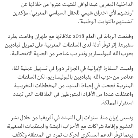
الداخلية المغربي عبدالوافي لفتيت عبّروا من خلالها عن
"رفضهم لأي اختراق شيعي للحقل السياسي المغربي"، مؤكدين
"تشبثهم بالثوابت الوطنية".
وقطعت الرباط في العام 2018 علاقاتها مع طهران وقامت بطرد
سفيرها، إثر توفّر أدلة لدى السلطات المغربية على تمويل قياديين
بحزب الله للبوليساريو وتدريب عناصر من الجبهة الانفصالية.
ولعبت السفارة الإيرانية في الجزائر دورا في تسهيل عملية لقاء
عناصر من حزب الله بقياديين بالبوليساريو، لكن السلطات
المغربية نجحت في إحباط العديد من المخططات التخريبية
واعتقلت عددا من الأفراد المتورطين في العلاقات التي تهدد
استقرار المملكة.
وتسعى إيران منذ سنوات إلى التمدد في أفريقيا من خلال نشر
التشيع وإقامة شراكات مع الأحزاب الهشة والمنظمات الصغيرة،
بينما توفّر الدعم العسكري لحركات تمرد في المنطقة وتكثّف