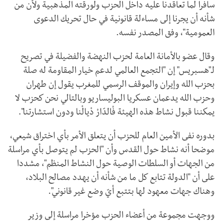
سافرا لما تعاقدنا عليه داخل الحزب ولورقته المذهبية ولأن من
شأنه أن يجرنا إلى مساءلة قانونية في حال تحريك الدعوى
العمومية"، وفق المصدر نفسه.
وقال عضو بالأمانة العامة لحزب النهضة والفضيلة في تصريح
لـ"هسبريس" إن "التجمع العالمي لدعم خيار المقاومة له صلة
بحزب الله وإيران والموقف الرسمي للمغرب يقول إن طهران
وحزب الله يدعمان عسكريا البوليساريو وبالتالي نحن كحزب لا
يمكننا قبول نشاط هذه الهيئة فْالدّارْ دْيالْنا ودون استشارتنا".
بدوره نفى الأمين العام للحزب أن يتعلق الأمر بأي اختراق شيعي،
موضحا أنه نشاط حول القدس وأن "الحزب لم يتوصل بأي مراسلة
من الجهات أو السلطات الوصية حول النشاط المنظم"، مشددا
على أن "الدولة تتابع كل ما من شأنه أن يهدد مصالح البلاد،
وهناك جهات معهود لها بتتبع أيّ وضع غير قانوني".
ووجهت مجموعة من أعضاء الحزب مؤخرا مراسلة إلى وزير