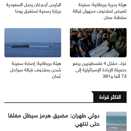
هيئة بحرية بريطانية: سفينة
الرئيس أردوغان يصل السعودية
تتعرض لمقذوف مجهول قبالة
بزيارة رسمية تستغرق يوما
سلطنة عمان
غزة.. مقتل 4 فلسطينيين يرفع
هيئة بريطانية: إصابة سفينة
حصيلة الإبادة الإسرائيلية إلى
شحن بمقذوف قبالة سواحل
73 ألفا و381
عُمان
الاكثر قراءة
دولي طهران: مضيق هرمز سيظل مغلقا
حتى تنتهي