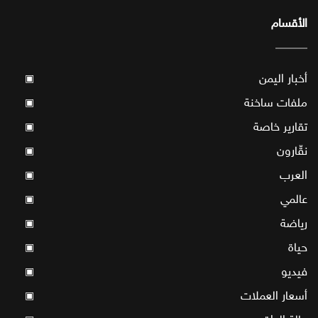
الأقسام
أخبار اليمن
▣
ملفات ساخنة
▣
تقارير خاصة
▣
نقّارون
▣
العرب
▣
عالمي
▣
رياضة
▣
حياة
▣
فيديو
▣
أسعار العملات
▣