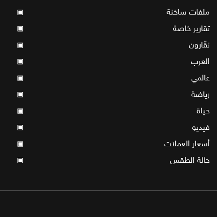
ملفات ساخنة
▣
تقارير خاصة
▣
نقّارون
▣
العرب
▣
عالمي
▣
رياضة
▣
حياة
▣
فيديو
▣
أسعار العملات
▣
حالة الطقس
▣