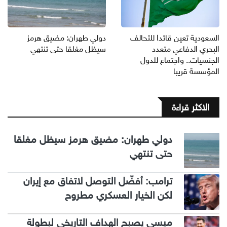
السعودية تعين قائدا للتحالف
دولي طهران: مضيق هرمز
البحري الدفاعي متعدد
سيظل مغلقا حتى تنتهي
الجنسيات.. واجتماع للدول
المؤسسة قريبا
الاكثر قراءة
دولي طهران: مضيق هرمز سيظل مغلقا
حتى تنتهي
ترامب: أفضّل التوصل لاتفاق مع إيران
لكن الخيار العسكري مطروح
ميسي يصبح الهداف التاريخي لبطولة